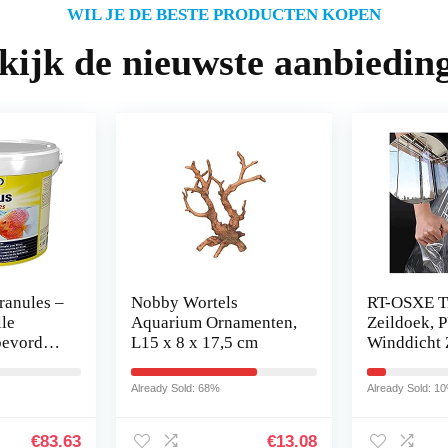
WIL JE DE BESTE PRODUCTEN KOPEN
kijk de nieuwste aanbiedin
ranules –
Nobby Wortels
RT-OSXE T
lle
Aquarium Ornamenten,
Zeildoek, 
bevordert
L15 x 8 x 17,5 cm
Winddicht 
Plastic Wat
 groei
Film Met O
Already Sold: 68%
Already Sold: 1
lour…
Gemakkeli
€
83.63
€
13.08