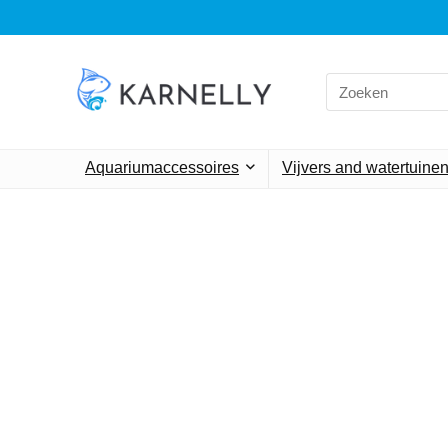
Aquariumaccessoires
Vijvers and watertuine
Alleen h
We vind