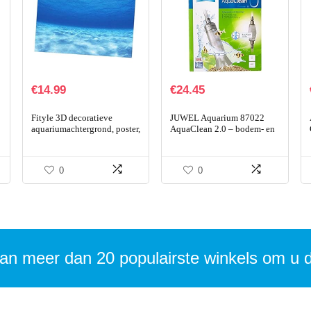
€
14.99
€
24.45
Fityle 3D decoratieve
JUWEL Aquarium 87022
aquariumachtergrond, poster,
AquaClean 2.0 – bodem- en
vistank, statische
filterreiniger, één maat,
achtergrondstof,
transparant
zelfklevend,
0
0
onderwaterwereld…
an meer dan 20 populairste winkels om u 