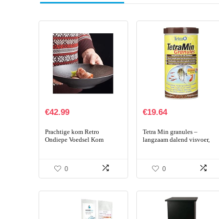
€
42.99
€
19.64
Prachtige kom Retro
Tetra Min granules –
Ondiepe Voedsel Kom
langzaam dalend visvoer,
Soepkom Keramische Kom
ideaal voor vissen in de
Huishoudelijke Salade Kom,
middelste waterlaag van het
Soepkom, Ramen Kom, Fruit
aquarium, 1 l doos
0
0
Kom…