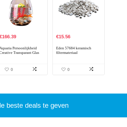
€
166.39
€
15.56
Aquaria Persoonlijkheid
Eden 57684 keramisch
Creative Transparant Glas
filtermateriaal
Fish Tank Aquarium
Hydroponic Plant Goldfish
Tank Aquarium (Size : L)
0
0
de beste deals te geven