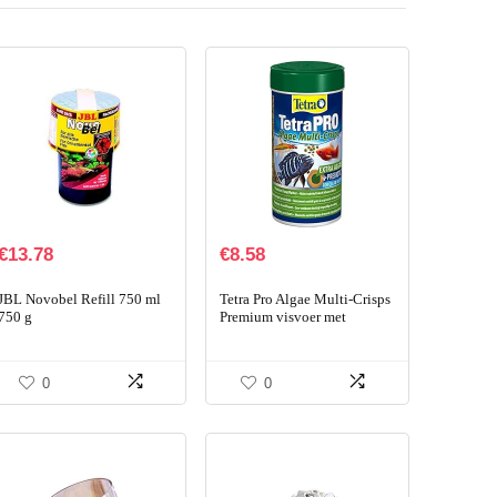
€
13.78
€
8.58
JBL Novobel Refill 750 ml
Tetra Pro Algae Multi-Crisps
750 g
Premium visvoer met
algenconcentraat voor
verhoogde weerstand, 250
ml blik
0
0