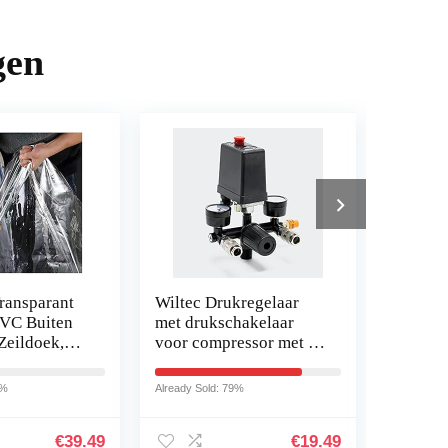
gen
ransparant
Wiltec Drukregelaar
AMTRA 
PVC Buiten
met drukschakelaar
glazen 
Zeildoek,
voor compressor met 2
cm / 18 
erdichte
indicatoren
ogjes,
0%
Already Sold: 79%
Already So
jk Op Te…
€
39.49
€
19.49