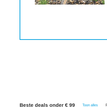
2
8
WAGEN
Beste deals onder € 99
Toon alles