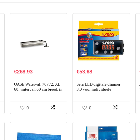
€
268.93
€
53.68
OASE Waterval, 70772, XL
Sera LED digitale dimmer
60, waterval, 60 cm breed, in
3.0 voor individuele
roestvrijstalen look, voor
bediening van de Sera LED-
waterspelen in tuin en
buizen Helderheid &
buiten, voor…
intensiteit, van
0
0
zonsopgang…