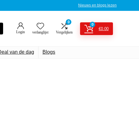
Nieuws en blogs lezen
0
0
€
0.00
Login
verlanglijst
Vergelijken
Deal van de dag
Blogs
producten
p Amazon