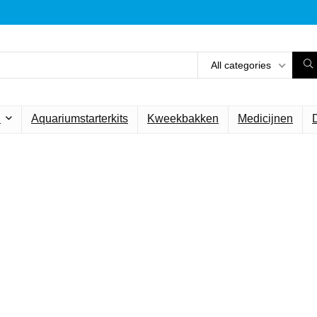
All categories
n
Aquariumstarterkits
Kweekbakken
Medicijnen
et beste voor vis
en elke dag de beste deals o