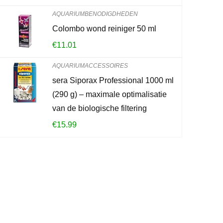
AQUARIUMBENODIGDHEDEN
0
2
Colombo wond reiniger 50 ml
€
11.01
TOEVOEG
AQUARIUMACCESSOIRES
sera Siporax Professional 1000 ml
(290 g) – maximale optimalisatie
van de biologische filtering
€
15.99
?