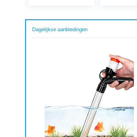
Dagelijkse aanbiedingen
oping Aan
 Water Tank
2)
Available:
16
75 %
ort af