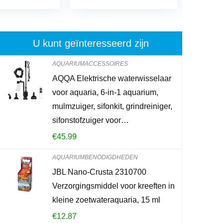
U kunt geïnteresseerd zijn
AQUARIUMACCESSOIRES
AQQA Elektrische waterwisselaar
AQQA Elektr
voor aquaria, 6-in-1 aquarium,
aquaria, 6-i
mulmzuiger, sifonkit, grindreiniger,
sifonkit, gri
sifonstofzuiger voor…
voor…
€
45.99
€
45.99
AQUARIUMBENODIGDHEDEN
JBL Nano-Crusta 2310700
Already Sold:
2
Verzorgingsmiddel voor kreeften in
kleine zoetwateraquaria, 15 ml
€
12.87
Schiet op! Aan