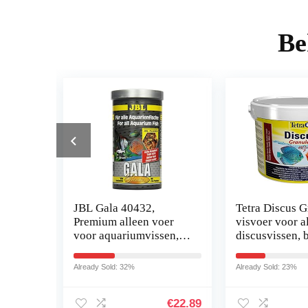
Be
OP201
JBL Gala 40432,
Tetra Discus G
f
Premium alleen voer
visvoer voor a
Vis
voor aquariumvissen,
discusvissen, 
is
vlokken, 1 l
gezondheid,
is
kleurpracht en
Already Sold: 32%
Already Sold: 23%
(granules, co
€
55.62
€
22.89