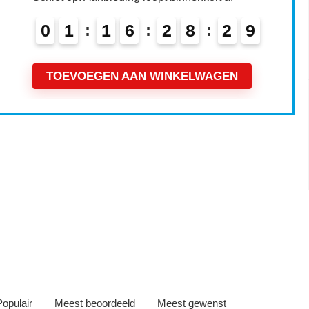
0
1
1
6
2
8
2
8
TOEVOEGEN AAN WINKELWAGEN
Iets interessants gevonden
Populair
Meest beoordeeld
Meest gewenst