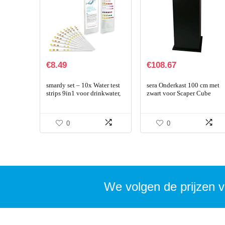
€
8.49
€
108.67
smardy set – 10x Water test
sera Onderkast 100 cm met
strips 9in1 voor drinkwater,
zwart voor Scaper Cube
Aquarium sneltest,
gemakkelijke controle van
de waterkwaliteit
0
0
We volgen de prijzen v