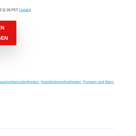
3 11:36 PST-
Details
)
EN
GEN
quariumbenodigdheden
,
Huisdierbenodigdheden
,
Pompen and filters