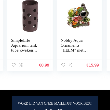
SimpleLife
Nobby Aqua
Aquarium tank
Ornaments
tube kweken
“HELM” met
verbergen Shelter
planten 13,5 x 11 x
met gaten voor
12 cm
visgarnalen plant
€
8.99
€
15.99
WORD LID VAN ONZE MAILLIJST VOOR BEST