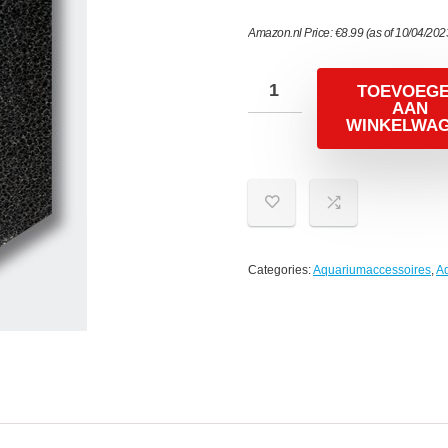
Amazon.nl Price:
€
8.99
(as of 10/04/202
TOEVOEG
AAN
WINKELWA
Categories:
Aquariumaccessoires
,
A