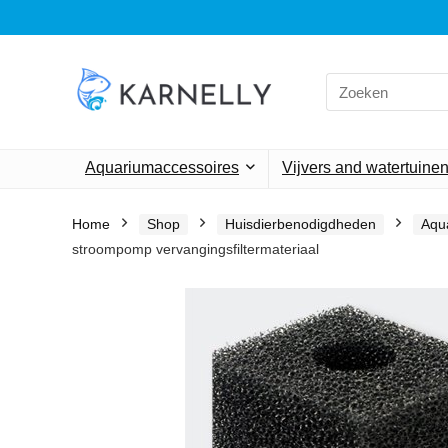
Search
for:
Aquariumaccessoires
Vijvers and watertuine
Home
Shop
Huisdierbenodigdheden
Aqu
stroompomp vervangingsfiltermateriaal