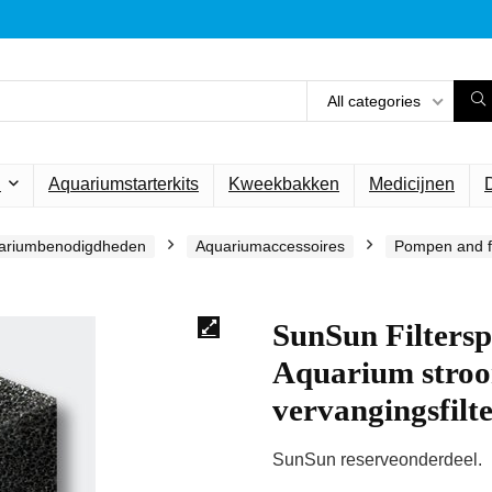
All categories
n
Aquariumstarterkits
Kweekbakken
Medicijnen
ariumbenodigdheden
Aquariumaccessoires
Pompen and fi
SunSun Filters
Aquarium str
vervangingsfilt
SunSun reserveonderdeel.