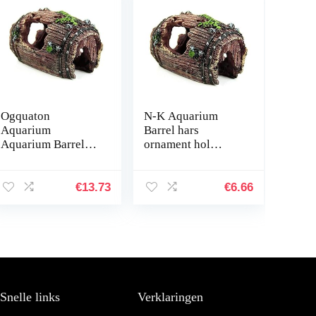
Ogquaton
N-K Aquarium
Aquarium
Barrel hars
Aquarium Barrel
ornament hol
hars ornament
inrichting
holte inrichting
landschapsdecorati
landschapsbouw
e bruin stabiele
€
13.73
€
6.66
onderwater
kwaliteit nuttig en
decoratie
praktisch
comfortabel en…
Snelle links
Verklaringen