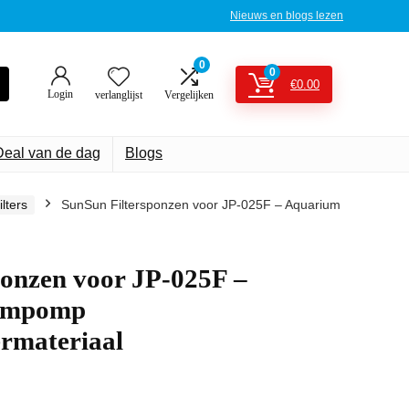
Nieuws en blogs lezen
0
0
€
0.00
Login
verlanglijst
Vergelijken
Deal van de dag
Blogs
lters
SunSun Filtersponzen voor JP-025F – Aquarium
ponzen voor JP-025F –
oompomp
ermateriaal