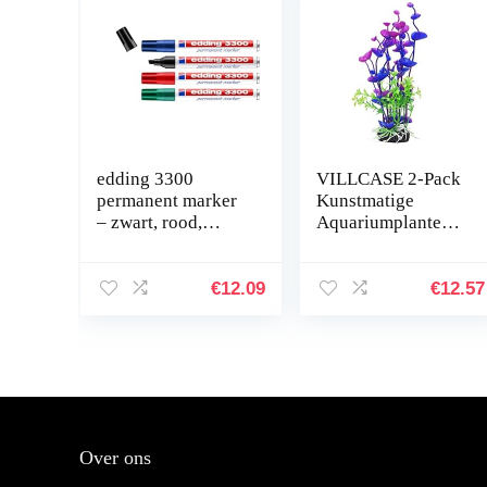
edding 3300
VILLCASE 2-Pack
permanent marker
Kunstmatige
– zwart, rood,
Aquariumplanten
blauw, groen – 4
Onderwater
stiften – beitelpunt
Milieuvriendelijke
1-5 mm –
Inrichting Plastic
€
12.09
€
12.57
sneldrogende
Aquarium
permanent
Onderwaterplanten
marker…
…
Over ons