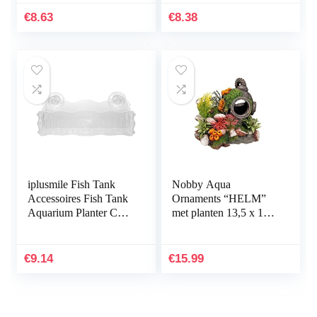
Kunstplanten
Aquarium Groen
€
8.63
€
8.38
Aquarium…
Kunstmatig Zeewier…
iplusmile Fish Tank
Nobby Aqua
Accessoires Fish Tank
Ornaments “HELM”
Aquarium Planter Cup
met planten 13,5 x 11 x
Transparante Plant
12 cm
Houder met Zuignap
€
9.14
€
15.99