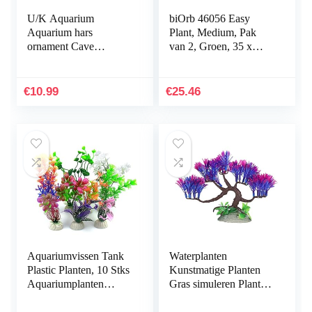
U/K Aquarium
biOrb 46056 Easy
Aquarium hars
Plant, Medium, Pak
ornament Cave
van 2, Groen, 35 x
Hideout inrichting
12.07 x 4.45 cm
onderwater landschap
decor zwart M
€
10.99
€
25.46
praktisch en populair
Aquariumvissen Tank
Waterplanten
Plastic Planten, 10 Stks
Kunstmatige Planten
Aquariumplanten
Gras simuleren Planten
Aquarium Decoraties,
Aquarium
Aquarium
Plantendecoraties