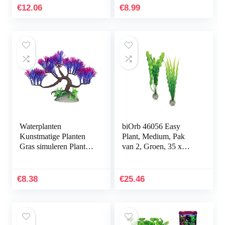
voor DIY journaling
€
12.06
€
8.99
scrapbooking…
Waterplanten
biOrb 46056 Easy
Kunstmatige Planten
Plant, Medium, Pak
Gras simuleren Planten
van 2, Groen, 35 x
Aquarium
12.07 x 4.45 cm
Plantendecoraties
Aquarium Groen
€
8.38
€
25.46
Kunstmatig Zeewier…