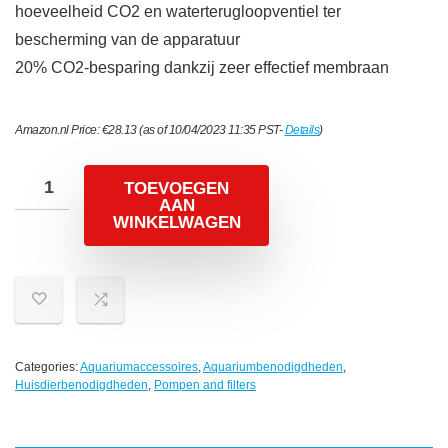
hoeveelheid CO2 en waterterugloopventiel ter
bescherming van de apparatuur
20% CO2-besparing dankzij zeer effectief membraan
Amazon.nl Price:
€
28.13
(as of 10/04/2023 11:35 PST-
Details
)
TOEVOEGEN
AAN
WINKELWAGEN
Categories:
Aquariumaccessoires
,
Aquariumbenodigdheden
,
Huisdierbenodigdheden
,
Pompen and filters