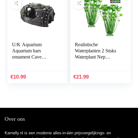
U/K Aquarium
Realistische
Aquarium hars
Waterplanten 2 Stuks
ornament Cave
Waterplant Nep
Hideout inrichting
Aquarium Decoratie
onderwater landschap
Kunststof Plant
decor zwart M
Kunstmatige
€
10.99
€
21.99
praktisch en populair
Waterplanten
Simulatie…
Over ons
Karnelly.nl is een moderne alles-in-één prijsvergelijkings- en