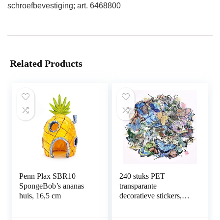
schroefbevestiging; art. 6468800
Related Products
Penn Plax SBR10
240 stuks PET
SpongeBob’s ananas
transparante
huis, 16,5 cm
decoratieve stickers,
vlinder bloemen
plakboek stickers set