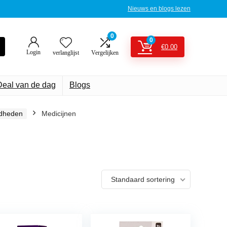
Nieuws en blogs lezen
0
0
€
0.00
Login
verlanglijst
Vergelijken
Deal van de dag
Blogs
dheden
Medicijnen
Standaard sortering