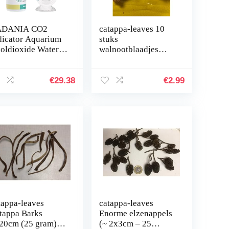
ADANIA CO2
catappa-leaves 10
dicator Aquarium
stuks
oldioxide Water
walnootblaadjes
op Shaped
walnootbladeren
ecker Monitor
bliksemverzending
ster Lange termijn
in kartonnen doos
€
29.38
€
2.99
origineel
merkproduct
tappa-leaves
catappa-leaves
tappa Barks
Enorme elzenappels
20cm (25 gram)
(~ 2x3cm – 25