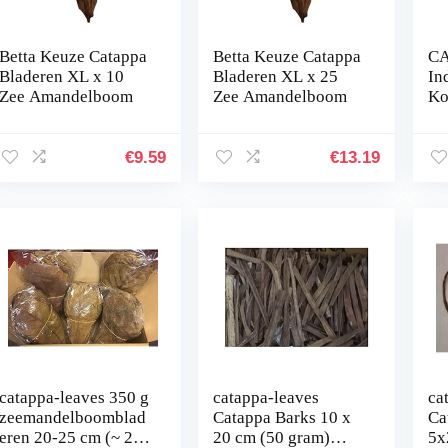
Betta Keuze Catappa
Betta Keuze Catappa
C
Bladeren XL x 10
Bladeren XL x 25
In
Zee Amandelboom
Zee Amandelboom
Ko
Dr
Ch
Te
€
9.59
€
13.19
catappa-leaves 350 g
catappa-leaves
ca
zeemandelboomblad
Catappa Barks 10 x
Ca
eren 20-25 cm (~ 200
20 cm (50 gram)
5x