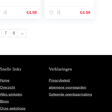
igineel A-
stuks), zwarte cellen,
rkproduct snelle
Alnus glutinosa,
rzending –
Black Alder Cones
€
4.98
€
4.99
tappa Bark Nano
hors…
7
8
→
Snelle links
Verklaringen
Home
Privacybeleid
Overzicht
algemene voorwaarden
Alles winkelen
Gelieerde openbaarmaking
Blogs
Onze webshops