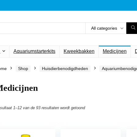
All categories
n
Aquariumstarterkits
Kweekbakken
Medicijnen
ome
Shop
Huisdierbenodigdheden
Aquariumbenodig
edicijnen
sultaat 1–12 van de 93 resultaten wordt getoond