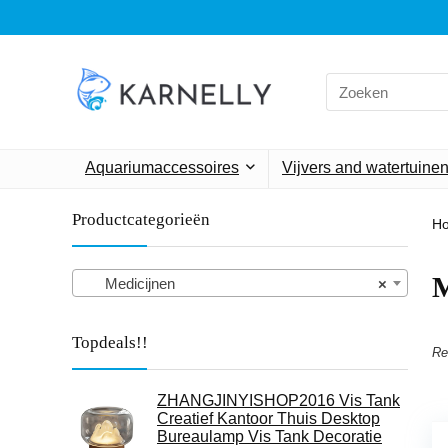
Search
for:
Aquariumaccessoires
Vijvers and watertuine
Productcategorieën
H
M
Medicijnen
×
Topdeals!!
Re
ZHANGJINYISHOP2016 Vis Tank
Creatief Kantoor Thuis Desktop
Bureaulamp Vis Tank Decoratie