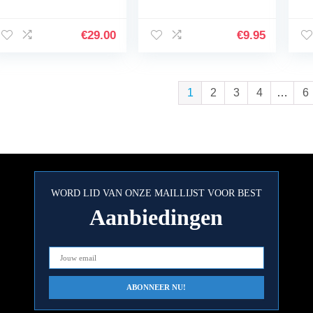
stuks)
origineel A-
or
merkproduct snelle
me
verzending –
ve
€
29.00
€
9.95
Catappa Bark Nano
Ca
schors…
sc
1
2
3
4
…
6
WORD LID VAN ONZE MAILLIJST VOOR BEST
Aanbiedingen