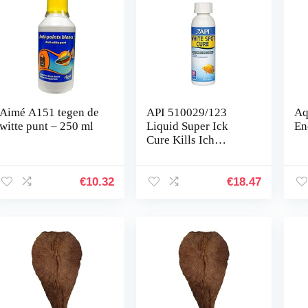
Aimé A151 tegen de
API 510029/123
Aq
witte punt – 250 ml
Liquid Super Ick
En
Cure Kills Ich
Parasite Replace
Natural Protective
Skin 4oz
€
10.32
€
18.47