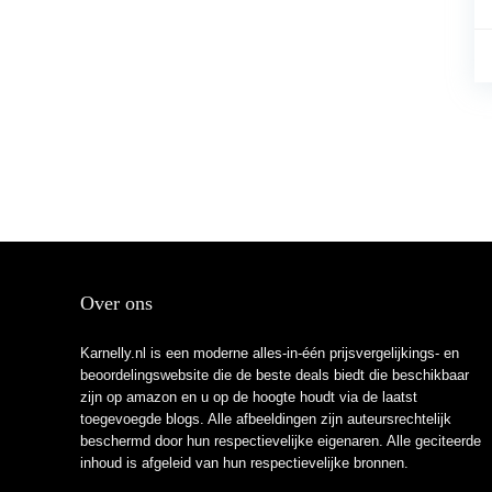
Over ons
Karnelly.nl is een moderne alles-in-één prijsvergelijkings- en
beoordelingswebsite die de beste deals biedt die beschikbaar
zijn op amazon en u op de hoogte houdt via de laatst
toegevoegde blogs. Alle afbeeldingen zijn auteursrechtelijk
beschermd door hun respectievelijke eigenaren. Alle geciteerde
inhoud is afgeleid van hun respectievelijke bronnen.