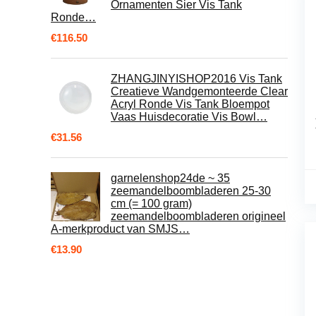
Ornamenten Sier Vis Tank
Ronde…
€
116.50
ZHANGJINYISHOP2016 Vis Tank
Creatieve Wandgemonteerde Clear
Acryl Ronde Vis Tank Bloempot
Vaas Huisdecoratie Vis Bowl…
€
31.56
garnelenshop24de ~ 35
zeemandelboombladeren 25-30
cm (= 100 gram)
zeemandelboombladeren origineel
A-merkproduct van SMJS…
€
13.90