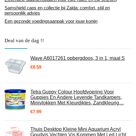
Samshield caps en collectie bij Zalda: comfort, stijl en
persoonlijk advies
Een gezonde voedingsaanpak voor jouw konijn
Deal van de dag !!
Wave A6017261 opbergdoos, 3 in 1, maat S
€
8.59
Tetra Guppy Colour Hoofdvoering Voor
Guppies En Andere Levende Tandkarpers,
Minivlokken Met Kleurdiktes, Zandkleurig…
€
7.99
Thuis Desktop Kleine Mini Aquarium Acryl
Goudvis Vechten Vis Kommen Met Led Licht