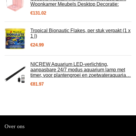
Woonkamer Meubels Desktop Decoratie:
€
131.02
Tropical Bionautic Flakes, per stuk verpakt (1 x
1 l)
€
24.99
NICREW Aquarium LED-verlichting,
aanpasbare 24/7 modus aquarium lamp met
timer, voor plantengroei en zoetwateraquaria…
€
81.97
Over ons