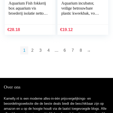
Aquarium Fish fokkerij
Aquarium incubator,
box aquarium vis
veilige betrouwbare
broederij isolatie netto
plastic kweekbak, voor
vis tank incubator doos
viskweker
hangende aquarium
accessoire…
€
28.18
€
19.12
1
2
3
4
…
6
7
8
→
Over ons
Karnelly.nl is een moderne alles-in-één prijsvergelijkings- en
beoordelingswebsite die de beste deals biedt die beschikbaar zijn op
amazon en u op de hoogte houdt via de laatst toegevoegde blogs. Alle