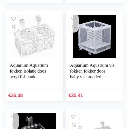
Aquarium Aquarium
Aquarium Aquarium vis
fokken isolatie doos
fokken fokker doos
acryl fish tank
baby vis broederij
acclimatisatie broederij
isolatie netto vis tank
incubator houder
incubator doos
scheidingslijn for…
hangende aquarium…
€
36.38
€
25.41