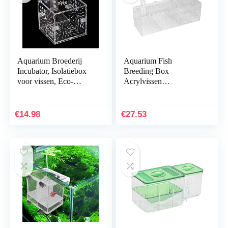
Aquarium Broederij
Aquarium Fish
Incubator, Isolatiebox
Breeding Box
voor vissen, Eco-
Acrylvissen
vriendelijk voor
Isolatiebroederij voor
babyvissen voor
pasgeboren, gewonde,
babygarnalen(10CM*10
agressieve, zwangere
€
14.98
€
27.53
CM*10CM)
vissen Eenvoudig…