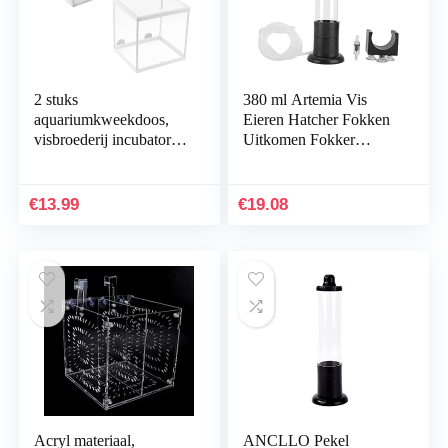
2 stuks
380 ml Artemia Vis
aquariumkweekdoos,
Eieren Hatcher Fokken
visbroederij incubator,
Uitkomen Fokker
visbroederij
Incubator Plastic
isolatiedoos, Fry
Aquarium Broederij
broederij incubator met
Artemia Eieren
€
13.99
€
19.08
zuignap, voor…
Broederij…
Acryl materiaal,
ANCLLO Pekel