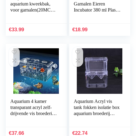
aquarium kweekbak,
Garnalen Eieren
voor garnalen(20MC
Incubator 380 ml Plastic
*20CM*20CM)
Aquarium Artemia
Eieren Broederij Kit
Fish Tank Garnalen
€
33.99
€
18.99
Fokkerij…
Aquarium 4 kamer
Aquarium Acryl vis
transparant acryl zelf-
tank fokken isolatie box
drijvende vis broederij
aquarium broederij
doos aquarium fokken
incubator houder
incubator isolatie box
aquarium accessoires
dubbellaagse…
visbenodigdheden…
€
37.66
€
22.74