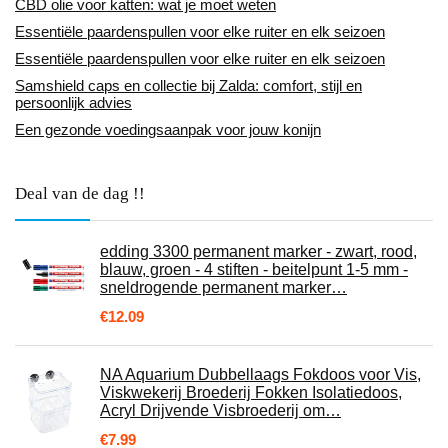
CBD olie voor katten: wat je moet weten
Essentiële paardenspullen voor elke ruiter en elk seizoen
Essentiële paardenspullen voor elke ruiter en elk seizoen
Samshield caps en collectie bij Zalda: comfort, stijl en
persoonlijk advies
Een gezonde voedingsaanpak voor jouw konijn
Deal van de dag !!
edding 3300 permanent marker - zwart, rood,
blauw, groen - 4 stiften - beitelpunt 1-5 mm -
sneldrogende permanent marker…
€
12.09
NA Aquarium Dubbellaags Fokdoos voor Vis,
Viskwekerij Broederij Fokken Isolatiedoos,
Acryl Drijvende Visbroederij om…
€
7.99