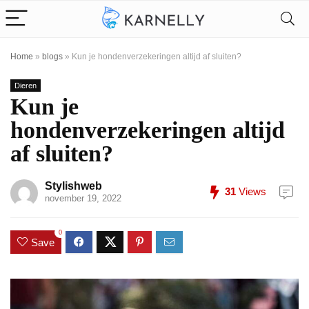
Home
»
blogs
»
Kun je hondenverzekeringen altijd af sluiten?
Dieren
Kun je
hondenverzekeringen altijd
af sluiten?
Stylishweb
31
Views
november 19, 2022
0
Save