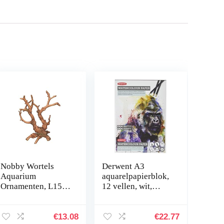
Nobby Wortels
Derwent A3
Aquarium
aquarelpapierblok,
Ornamenten, L15 x
12 vellen, wit,
8 x 17,5 cm
zuurvrij papier, 300
g/m², A4,
meerkleurig
€
13.08
€
22.77