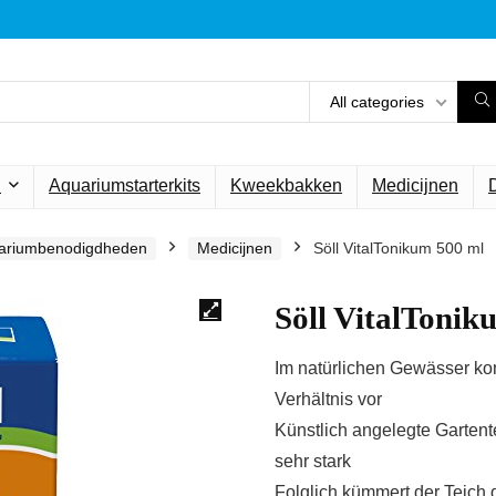
All categories
n
Aquariumstarterkits
Kweekbakken
Medicijnen
ariumbenodigdheden
Medicijnen
Söll VitalTonikum 500 ml
Söll VitalTonik
Im natürlichen Gewässer k
Verhältnis vor
Künstlich angelegte Gartent
sehr stark
Folglich kümmert der Teich d