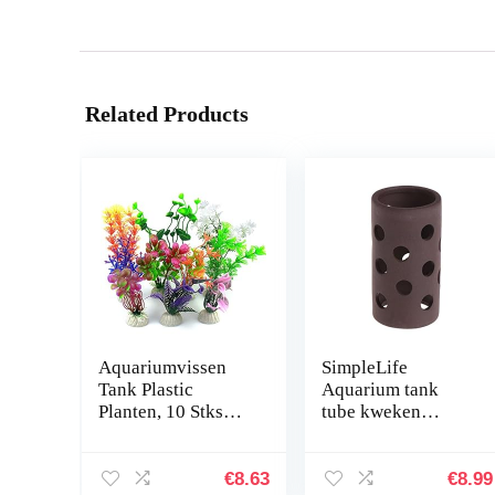
Related Products
Aquariumvissen
SimpleLife
Tank Plastic
Aquarium tank
Planten, 10 Stks
tube kweken
Aquariumplanten
verbergen Shelter
Aquarium
met gaten voor
Decoraties,
visgarnalen plant
€
8.63
€
8.99