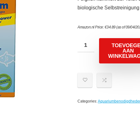
biologische Selbstreinigung 
Amazon.nl Price:
€
34.89
(as of 09/04/2
TOEVOEG
AAN
WINKELWA
Categories:
Aquariumbenodigdhede