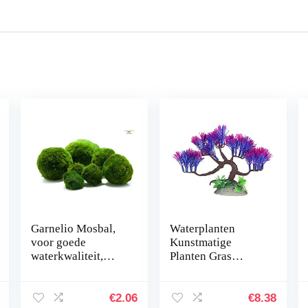
Garnelio Mosbal,
Waterplanten
voor goede
Kunstmatige
waterkwaliteit,
Planten Gras
biologisch filter
simuleren Planten
voor aquarium,
Aquarium
grootte: 3 tot 5 cm
Plantendecoraties
€
2.06
€
8.38