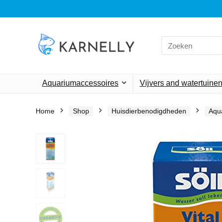
Search
for:
Aquariumaccessoires
Vijvers and watertuine
Home
Shop
Huisdierbenodigdheden
Aqu