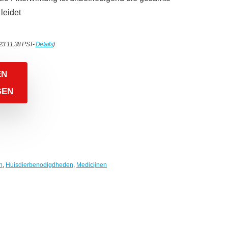
leidet
023 11:38 PST-
Details
)
EN
GEN
n
,
Huisdierbenodigdheden
,
Medicijnen