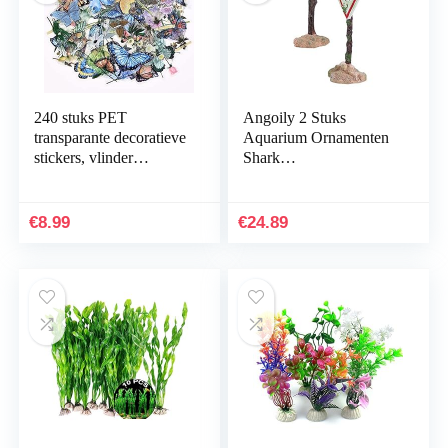
240 stuks PET
Angoily 2 Stuks
transparante decoratieve
Aquarium Ornamenten
stickers, vlinder
Shark
bloemen plakboek
Waarschuwingsborden
stickers set voor DIY
Grappige Aquarium
journaling
Hars Decoratie Craft
€
8.99
€
24.89
scrapbooking…
Landschap…