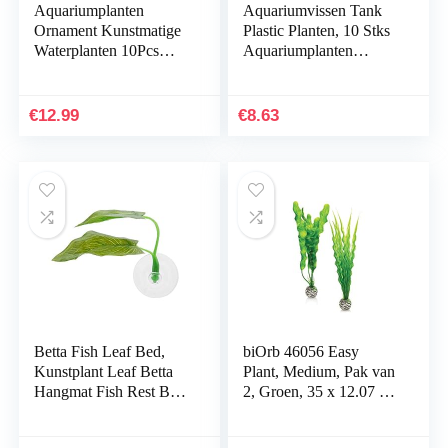
Aquariumplanten
Aquariumvissen Tank
Ornament Kunstmatige
Plastic Planten, 10 Stks
Waterplanten 10Pcs
Aquariumplanten
Plastic Aquarium
Aquarium Decoraties,
Kunstmatige Plant
Aquarium Kunstplanten
Aquarium Planten
Aquarium…
€
12.99
€
8.63
Kunststof…
Betta Fish Leaf Bed,
biOrb 46056 Easy
Kunstplant Leaf Betta
Plant, Medium, Pak van
Hangmat Fish Rest Bed
2, Groen, 35 x 12.07 x
met zuignap voor
4.45 cm
aquariums…