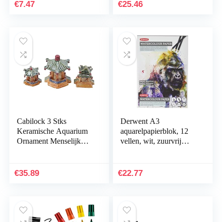
€
7.47
€
25.46
Cabilock 3 Stks
Derwent A3
Keramische Aquarium
aquarelpapierblok, 12
Ornament Menselijk
vellen, wit, zuurvrij
Landschap Aquarium
papier, 300 g/m², A4,
Decoratie Accessoires
meerkleurig
Desktop Inrichting
€
35.89
€
22.77
Voor…