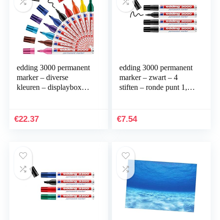
edding 3000 permanent
edding 3000 permanent
marker – diverse
marker – zwart – 4
kleuren – displaybox
stiften – ronde punt 1,5-
met 10 markers – ronde
3 mm – sneldrogende
punt 1,5-3 mm –
permanent marker –
sneldrogende…
water- en…
€
22.37
€
7.54