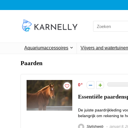
Search
for:
Aquariumaccessoires
Vijvers and watertuine
Paarden
0
Essentiële paardensp
De juiste paardrijkleding voo
belangrijk om rekening te h
Stylishweb
januari 8, 