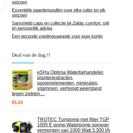
seizoen
Essentiële paardenspullen voor elke ruiter en elk
seizoen
Samshield caps en collectie bij Zalda: comfort, stijl
en persoonlijk advies
Een gezonde voedingsaanpak voor jouw konijn
Deal van de dag !!
eSHa Optima Waterbehandeler,
plantenextracten,
sporenelementen, mineralen,
vitaminen, verhoogt weerstand
tegen ziekten…
€
5.24
TROTEC Tuinpomp met filter TGP
1005 E pomp Waterpomp sproeier
vermorgen van 1000 Watt 3.300 l/h