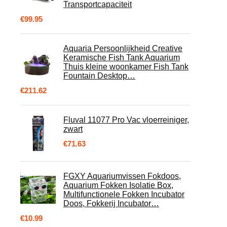
Transportcapaciteit
€
99.95
Aquaria Persoonlijkheid Creative
Keramische Fish Tank Aquarium
Thuis kleine woonkamer Fish Tank
Fountain Desktop…
€
211.62
Fluval 11077 Pro Vac vloerreiniger,
zwart
€
71.63
FGXY Aquariumvissen Fokdoos,
Aquarium Fokken Isolatie Box,
Multifunctionele Fokken Incubator
Doos, Fokkerij Incubator…
€
10.99