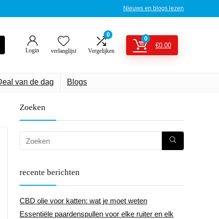
Nieuws en blogs lezen
0
0
€
0.00
Login
verlanglijst
Vergelijken
Deal van de dag
Blogs
Zoeken
recente berichten
CBD olie voor katten: wat je moet weten
Essentiële paardenspullen voor elke ruiter en elk