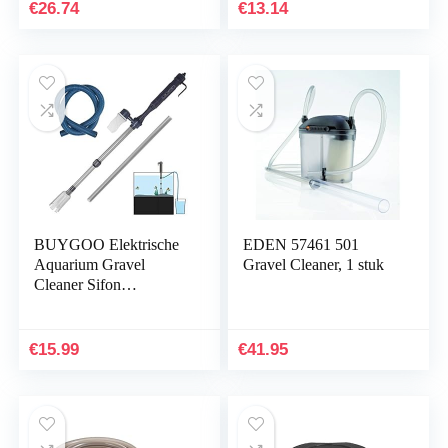
aquarium algen
€
26.74
€
13.14
reiniging schraper…
BUYGOO Elektrische
EDEN 57461 501
Aquarium Gravel
Gravel Cleaner, 1 stuk
Cleaner Sifon
Waterwisselaar
Automatische Vis Tank
Gravel Cleaner
€
15.99
€
41.95
Stofzuiger Water…