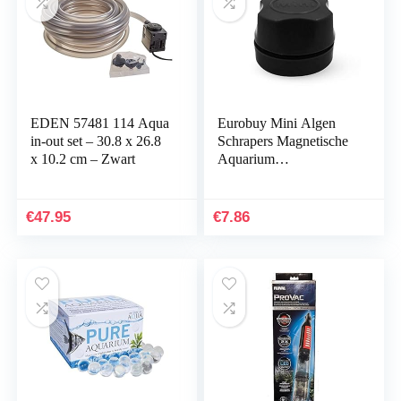
EDEN 57481 114 Aqua
Eurobuy Mini Algen
in-out set – 30.8 x 26.8
Schrapers Magnetische
x 10.2 cm – Zwart
Aquarium
Reinigingsborstel
Aquarium Glas Algen
Schraper Reiniger Voor
€
47.95
€
7.86
Kleine…