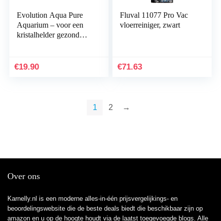
Evolution Aqua Pure
Fluval 11077 Pro Vac
Aquarium – voor een
vloerreiniger, zwart
kristalhelder gezond
aquarium (50 ballen)
€
19.90
€
71.63
1
2
→
Over ons
Karnelly.nl is een moderne alles-in-één prijsvergelijkings- en
beoordelingswebsite die de beste deals biedt die beschikbaar zijn op
amazon en u op de hoogte houdt via de laatst toegevoegde blogs. Alle