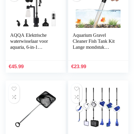
AQQA Elektrische
Aquarium Gravel
waterwisselaar voor
Cleaner Fish Tank Kit
aquaria, 6-in-1
Lange mondstuk
aquarium, mulmzuiger,
Waterwisselaar voor
sifonkit, grindreiniger,
waterverversing en filter
sifonstofzuiger voor…
Grindreiniging met…
€
45.99
€
23.99