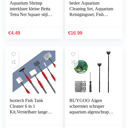
Aquarium Shrimp
bedee Aquarium
intrekbare kleine Betta
Cleaning Set, Aquarium
Tetra Net Square stijlvol
Reinigingsset, Fish
en populair
Tank Cleaning Kit, 6 in
1 Verstelbare Vistank
Reiniger, met…
€
4.49
€
16.99
boxtech Fish Tank
BUYGOO Algen
Cleaner 6 in 1
scheermes schraper
Kit,Verstelbare lange
aquarium algenschraper
handgreep Aquarium
algenkrabset
Cleaning Tool Set
aluminiumlegering