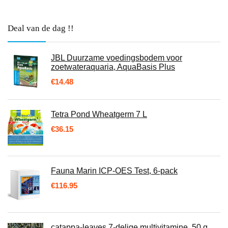
Deal van de dag !!
JBL Duurzame voedingsbodem voor
zoetwateraquaria, AquaBasis Plus
€
14.48
Tetra Pond Wheatgerm 7 L
€
36.15
Fauna Marin ICP-OES Test, 6-pack
€
116.95
catappa-leaves 7-delige multivitamine, 50 g