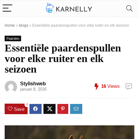
Home
»
blogs
»
Essentiële paardenspullen voor elke ruiter en elk seizoen
Paarden
Essentiële paardenspullen
voor elke ruiter en elk
seizoen
Stylishweb
16
Views
januari 8, 2026
0
Save