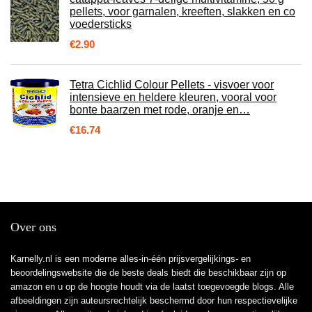
pellets, voor garnalen, kreeften, slakken en co
voedersticks
€
2.90
Tetra Cichlid Colour Pellets - visvoer voor
intensieve en heldere kleuren, vooral voor
bonte baarzen met rode, oranje en…
€
16.74
Over ons
Karnelly.nl is een moderne alles-in-één prijsvergelijkings- en
beoordelingswebsite die de beste deals biedt die beschikbaar zijn op
amazon en u op de hoogte houdt via de laatst toegevoegde blogs. Alle
afbeeldingen zijn auteursrechtelijk beschermd door hun respectievelijke