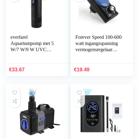
everfarel
Forever Speed 100-600
Aquariumpomp met 5
watt ingangsspanning
W/7 W/9 W UVC
vermogensregelaar
waterklare filterpomp,
vijverpomp
7W
toerentalregelaar
€
33.67
€
19.49