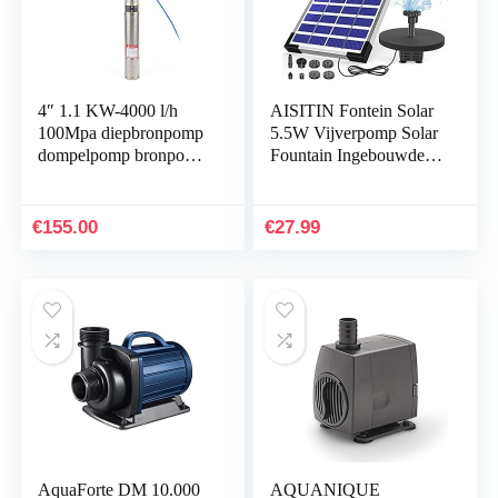
4″ 1.1 KW-4000 l/h
AISITIN Fontein Solar
100Mpa diepbronpomp
5.5W Vijverpomp Solar
dompelpomp bronpomp
Fountain Ingebouwde
roestvrij staal
Batterij met 6
runnenpompen
Fonteinstijlen Voor
waterpomp zandige
Tuinvogelbadvijver
€
155.00
€
27.99
diepe golf pomp
AquaForte DM 10.000
AQUANIQUE