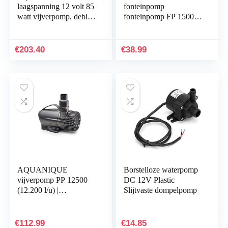
laagspanning 12 volt 85
fonteinpomp
watt vijverpomp, debiet
fonteinpomp FP 1500,
10.000 liter per uur,
10 m kabel voor buiten,
opvoerhoogte 5 meter…
1350 l/h, voor
€
203.40
€
38.99
AQUANIQUE
Borstelloze waterpomp
vijverpomp PP 12500
DC 12V Plastic
(12.200 l/u) |
Slijtvaste dompelpomp
Filterpomp/Fonteinpom
p | grote vijvers, beken,
waterlopen,
€
112.99
€
14.85