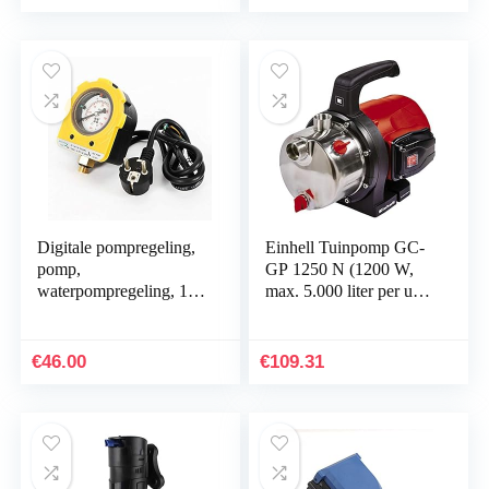
watervallen…
Digitale pompregeling,
Einhell Tuinpomp GC-
pomp,
GP 1250 N (1200 W,
waterpompregeling, 10
max. 5.000 liter per uur,
bar, drukbewaker,
krachtige jetpomp,
waterpompbesturing,
INOX-roestvrijstalen
drukschakelaar…
pompbehuizing)
€
46.00
€
109.31