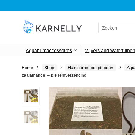
Search
for:
Aquariumaccessoires
Vijvers and watertuine
Home
Shop
Huisdierbenodigdheden
Aqu
zaaiamandel – bliksemverzending