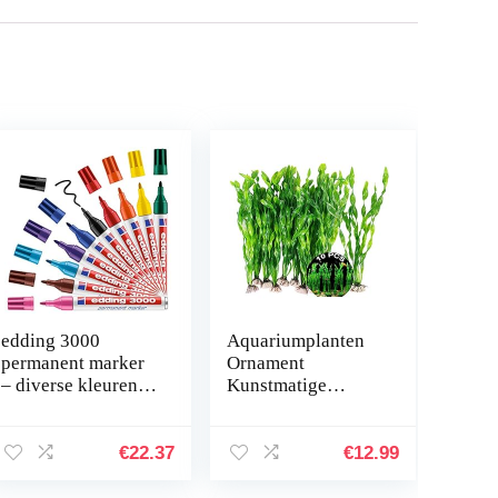
edding 3000
Aquariumplanten
permanent marker
Ornament
– diverse kleuren –
Kunstmatige
displaybox met 10
Waterplanten
markers – ronde
10Pcs Plastic
punt 1,5-3 mm –
Aquarium
€
22.37
€
12.99
sneldrogende…
Kunstmatige Plant
Aquarium Planten