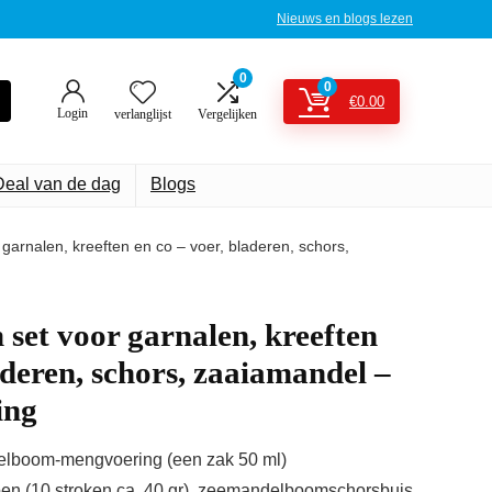
Nieuws en blogs lezen
0
0
€
0.00
Login
verlanglijst
Vergelijken
Deal van de dag
Blogs
arnalen, kreeften en co – voer, bladeren, schors,
et voor garnalen, kreeften
aderen, schors, zaaiamandel –
ing
delboom-mengvoering (een zak 50 ml)
n (10 stroken ca. 40 gr), zeemandelboomschorsbuis