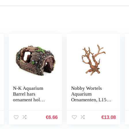
N-K Aquarium
Nobby Wortels
Barrel hars
Aquarium
ornament hol
Ornamenten, L15 x
inrichting
8 x 17,5 cm
landschapsdecorati
e bruin stabiele
€
6.66
€
13.08
kwaliteit nuttig en
praktisch