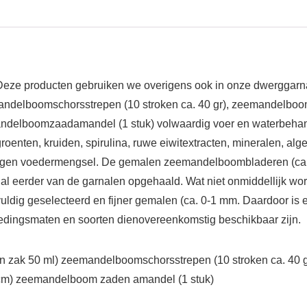
Deze producten gebruiken we overigens ook in onze dwerggarna
elboomschorsstrepen (10 stroken ca. 40 gr), zeemandelboomsc
elboomzaadamandel (1 stuk) volwaardig voer en waterbehande
en, kruiden, spirulina, ruwe eiwitextracten, mineralen, algen,
e eigen voedermengsel. De gemalen zeemandelboombladeren (ca.
 al eerder van de garnalen opgehaald. Wat niet onmiddellijk wo
uldig geselecteerd en fijner gemalen (ca. 0-1 mm. Daardoor is 
edingsmaten en soorten dienovereenkomstig beschikbaar zijn.
n zak 50 ml) zeemandelboomschorsstrepen (10 stroken ca. 40 g
cm) zeemandelboom zaden amandel (1 stuk)