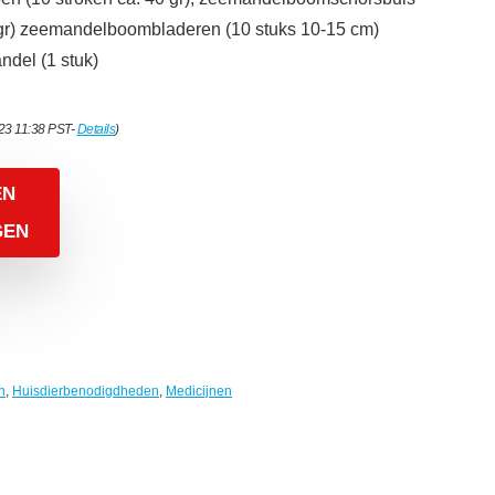
0 gr) zeemandelboombladeren (10 stuks 10-15 cm)
del (1 stuk)
023 11:38 PST-
Details
)
EN
GEN
n
,
Huisdierbenodigdheden
,
Medicijnen