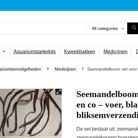
All categories
n
Aquariumstarterkits
Kweekbakken
Medicijnen
ariumbenodigdheden
Medicijnen
Seemandelboom set voor g
Seemandelboom s
en co – voer, bl
bliksemverzend
De set bestaat uit: zeeman
zeemandelboomschorsstrepe