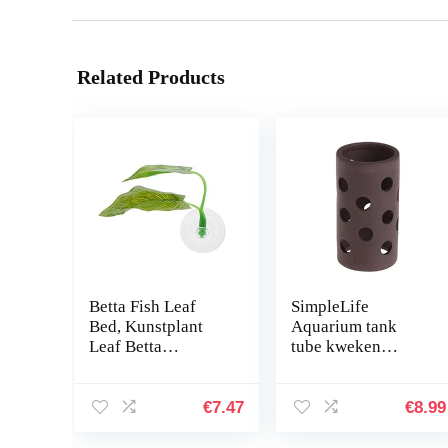
Related Products
Betta Fish Leaf
SimpleLife
Bed, Kunstplant
Aquarium tank
Leaf Betta
tube kweken
Hangmat Fish Rest
verbergen Shelter
Bed met zuignap
met gaten voor
voor aquariums…
visgarnalen plant
€
7.47
€
8.99