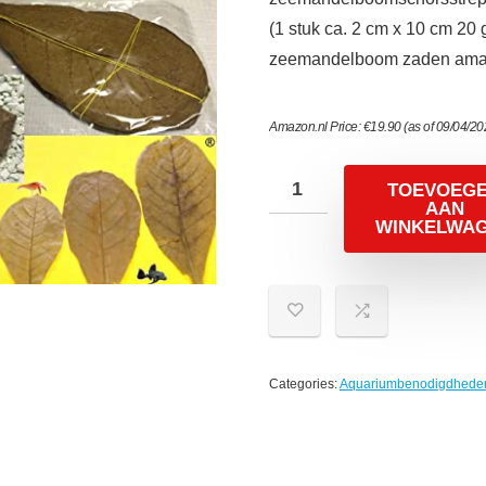
(1 stuk ca. 2 cm x 10 cm 2
zeemandelboom zaden aman
Amazon.nl Price:
€
19.90
(as of 09/04/2
TOEVOEG
AAN
WINKELWA
Categories:
Aquariumbenodigdhede