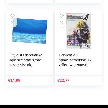
Voor Vis…
Fityle 3D decoratieve
Derwent A3
aquariumachtergrond,
aquarelpapierblok, 12
poster, vistank,
vellen, wit, zuurvrij
statische
papier, 300 g/m², A4,
achtergrondstof,
meerkleurig
zelfklevend,
€
14.99
€
22.77
onderwaterwereld…