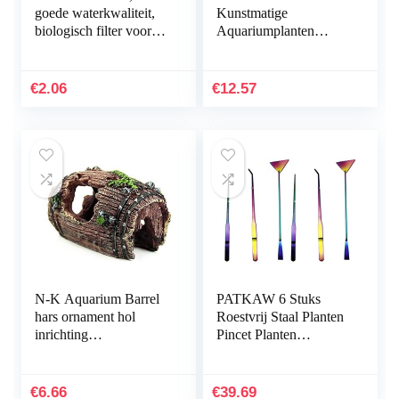
goede waterkwaliteit,
Kunstmatige
biologisch filter voor
Aquariumplanten
aquarium, grootte: 3 tot
Onderwater
5 cm
Milieuvriendelijke
Inrichting Plastic
€
2.06
€
12.57
Aquarium
Onderwaterplanten…
N-K Aquarium Barrel
PATKAW 6 Stuks
hars ornament hol
Roestvrij Staal Planten
inrichting
Pincet Planten
landschapsdecoratie
Inrichting Het
bruin stabiele kwaliteit
Aquarium
nuttig en praktisch
Hulpmiddelen Instellen
€
6.66
€
39.69