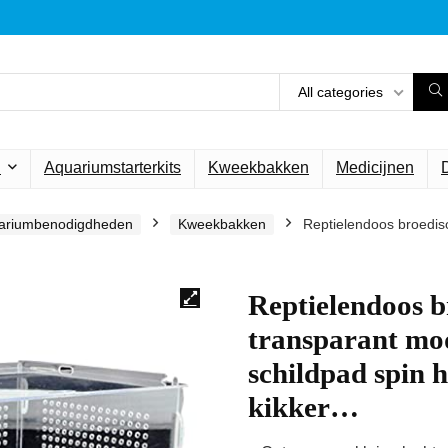
All categories
n
Aquariumstarterkits
Kweekbakken
Medicijnen
ariumbenodigdheden
Kweekbakken
Reptielendoos broediso
Reptielendoos b
transparant mo
schildpad spin 
kikker…