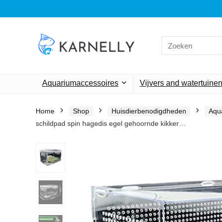
Search
for:
Aquariumaccessoires
Vijvers and watertuine
Home
Shop
Huisdierbenodigdheden
Aqu
schildpad spin hagedis egel gehoornde kikker…