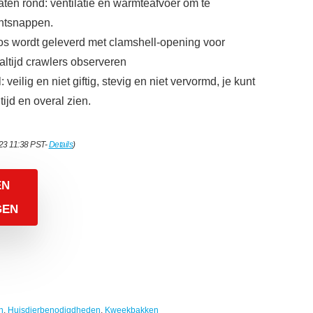
aten rond: ventilatie en warmteafvoer om te
ntsnappen.
os wordt geleverd met clamshell-opening voor
altijd crawlers observeren
veilig en niet giftig, stevig en niet vervormd, je kunt
tijd en overal zien.
023 11:38 PST-
Details
)
EN
GEN
n
,
Huisdierbenodigdheden
,
Kweekbakken