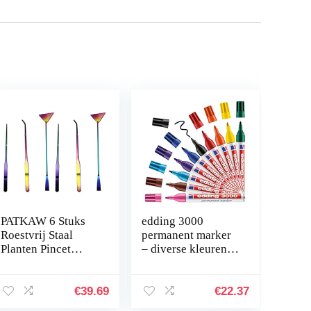
PATKAW 6 Stuks
edding 3000
Roestvrij Staal
permanent marker
Planten Pincet
– diverse kleuren –
Planten Inrichting
displaybox met 10
Het Aquarium
markers – ronde
Hulpmiddelen
punt 1,5-3 mm –
€
39.69
€
22.37
Instellen Voor
sneldrogende…