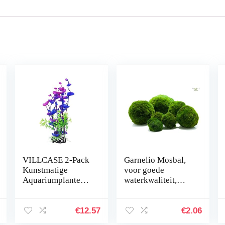
VILLCASE 2-Pack
Garnelio Mosbal,
Kunstmatige
voor goede
Aquariumplanten
waterkwaliteit,
Onderwater
biologisch filter
Milieuvriendelijke
voor aquarium,
Inrichting Plastic
grootte: 3 tot 5 cm
€
12.57
€
2.06
Aquarium