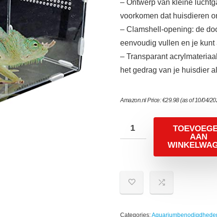
– Ontwerp van kleine luchtg
voorkomen dat huisdieren o
– Clamshell-opening: de do
eenvoudig vullen en je kunt 
– Transparant acrylmateriaal: 
het gedrag van je huisdier al
Amazon.nl Price:
€
29.98
(as of 10/04/2
TOEVOEG
AAN
WINKELWA
Categories:
Aquariumbenodigdhede