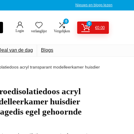
Nieuws en blogs lezen
0
0
€
0.00
Login
verlanglijst
Vergelijken
Deal van de dag
Blogs
latiedoos acryl transparant modelleerkamer huisdier
roedisolatiedoos acryl
delleerkamer huisdier
hagedis egel gehoornde