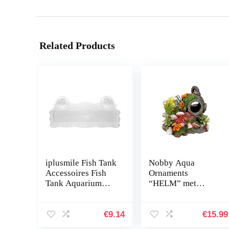
Related Products
iplusmile Fish Tank
Nobby Aqua
Accessoires Fish
Ornaments
Tank Aquarium
“HELM” met
Planter Cup
planten 13,5 x 11 x
Transparante Plant
12 cm
Houder met
€
9.14
€
15.99
Zuignap