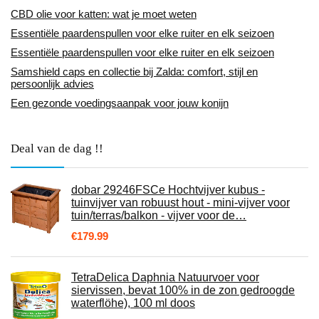
CBD olie voor katten: wat je moet weten
Essentiële paardenspullen voor elke ruiter en elk seizoen
Essentiële paardenspullen voor elke ruiter en elk seizoen
Samshield caps en collectie bij Zalda: comfort, stijl en
persoonlijk advies
Een gezonde voedingsaanpak voor jouw konijn
Deal van de dag !!
dobar 29246FSCe Hochtvijver kubus -
tuinvijver van robuust hout - mini-vijver voor
tuin/terras/balkon - vijver voor de…
€
179.99
TetraDelica Daphnia Natuurvoer voor
siervissen, bevat 100% in de zon gedroogde
waterflöhe), 100 ml doos