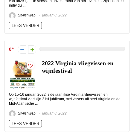
van onze tijd. De stress en onzekerheid van het leven eist zijn tol op elk
individu ...
Stylishweb
januari 8, 2022
LEES VERDER
0
2022 Virginia vliegvissen en
wijnfestival
Op 15-16 januari 2022 is de jaarlijkse Virginia vliegvissen en
wijnfestival viert zijn 21st jubileum, met vissers uit heel Virginia en de
Mid-Atlantische ...
Stylishweb
januari 8, 2022
LEES VERDER