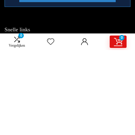
Snelle links
0
0
Home
Vergelijken
Overzicht
Alles winkelen
Blogs
Onze webshops
Adverteren
Verklaringen
Privacybeleid
algemene voorwaarden
Gelieerde openbaarmaking