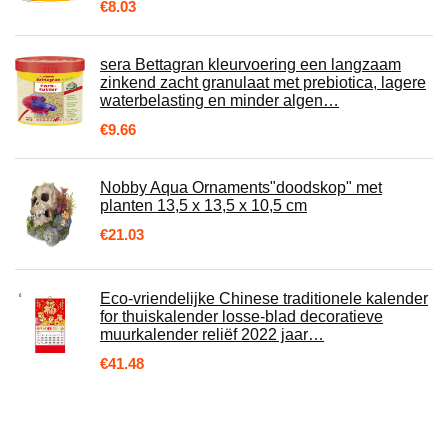
€
8.03
sera Bettagran kleurvoering een langzaam
zinkend zacht granulaat met prebiotica, lagere
waterbelasting en minder algen…
€
9.66
Nobby Aqua Ornaments"doodskop" met
planten 13,5 x 13,5 x 10,5 cm
€
21.03
Eco-vriendelijke Chinese traditionele kalender
for thuiskalender losse-blad decoratieve
muurkalender reliëf 2022 jaar…
€
41.48