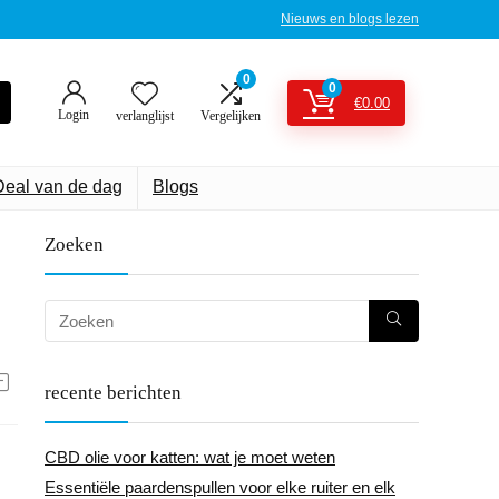
Nieuws en blogs lezen
0
0
€
0.00
Login
verlanglijst
Vergelijken
Deal van de dag
Blogs
Zoeken
recente berichten
CBD olie voor katten: wat je moet weten
Essentiële paardenspullen voor elke ruiter en elk