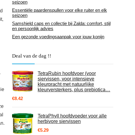
seizoen
Essentiële paardenspullen voor elke ruiter en elk
rd
seizoen
t,
Samshield caps en collectie bij Zalda: comfort, stijl
en persoonlijk advies
Een gezonde voedingsaanpak voor jouw konijn
Deal van de dag !!
.
TetraRubin hoofdvoer (voor
siervissen, voor intensieve
kleurpracht met natuurlijke
ie
kleurversterkers, plus prebiotica…
€
8.42
ze
al
TetraPhyll hoofdvoeder voor alle
herbivore siervissen
n.
€
5.29