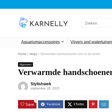
Search
for:
Aquariumaccessoires
Vijvers and watertuine
Home
»
blogs
»
Verwarmde handschoenen voor in de winter
Algemeen
Verwarmde handschoenen 
Stylishweb
september 29, 2023
0
Save