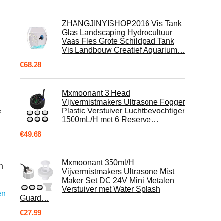
ZHANGJINYISHOP2016 Vis Tank
Glas Landscaping Hydrocultuur
Vaas Fles Grote Schildpad Tank
Vis Landbouw Creatief Aquarium…
€
68.28
Mxmoonant 3 Head
Vijvermistmakers Ultrasone Fogger
e
Plastic Verstuiver Luchtbevochtiger
1500mL/H met 6 Reserve…
€
49.68
Mxmoonant 350ml/H
n
Vijvermistmakers Ultrasone Mist
Maker Set DC 24V Mini Metalen
Verstuiver met Water Splash
en
Guard…
€
27.99