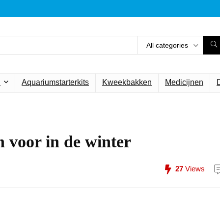
All categories
n
Aquariumstarterkits
Kweekbakken
Medicijnen
voor in de winter
27
Views