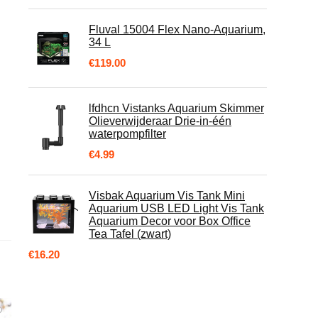
Fluval 15004 Flex Nano-Aquarium,
34 L
€
119.00
lfdhcn Vistanks Aquarium Skimmer
Olieverwijderaar Drie-in-één
waterpompfilter
€
4.99
Visbak Aquarium Vis Tank Mini
Aquarium USB LED Light Vis Tank
Aquarium Decor voor Box Office
Tea Tafel (zwart)
€
16.20