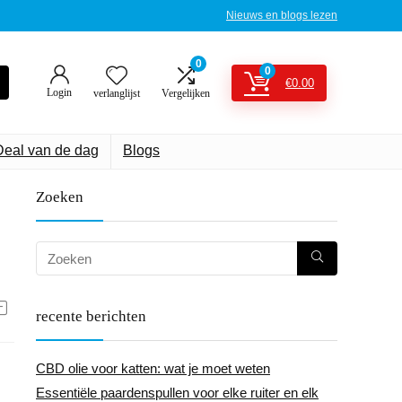
Nieuws en blogs lezen
0
0
€
0.00
Login
verlanglijst
Vergelijken
Deal van de dag
Blogs
Zoeken
recente berichten
CBD olie voor katten: wat je moet weten
Essentiële paardenspullen voor elke ruiter en elk