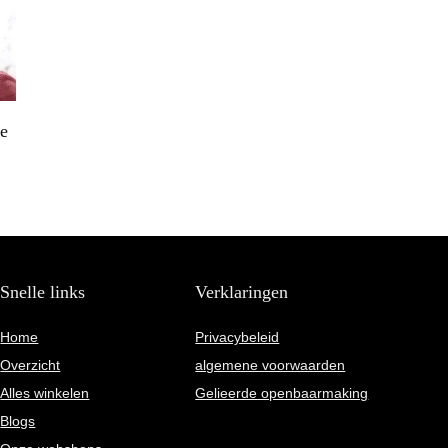
e
Snelle links
Verklaringen
Home
Privacybeleid
Overzicht
algemene voorwaarden
Alles winkelen
Gelieerde openbaarmaking
Blogs