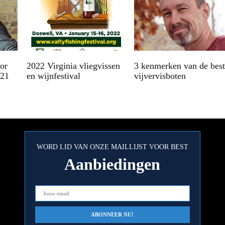
oor
2022 Virginia vliegvissen
3 kenmerken van de best
021
en wijnfestival
vijvervisboten
WORD LID VAN ONZE MAILLIJST VOOR BEST
Aanbiedingen