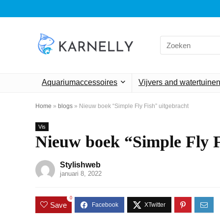
Search
for:
Aquariumaccessoires
Vijvers and watertuine
Home
»
blogs
»
Nieuw boek “Simple Fly Fish” uitgebracht
Vis
Nieuw boek “Simple Fly F
Stylishweb
januari 8, 2022
0
Save