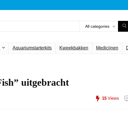
All categories
n
Aquariumstarterkits
Kweekbakken
Medicijnen
ish” uitgebracht
15
Views