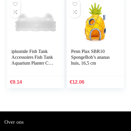
iplusmile Fish Tank
Penn Plax SBR10
Accessoires Fish Tank
SpongeBob’s ananas
Aquarium Planter Cup
huis, 16,5 cm
Transparante Plant
Houder met Zuignap
€
9.14
€
12.06
Over ons