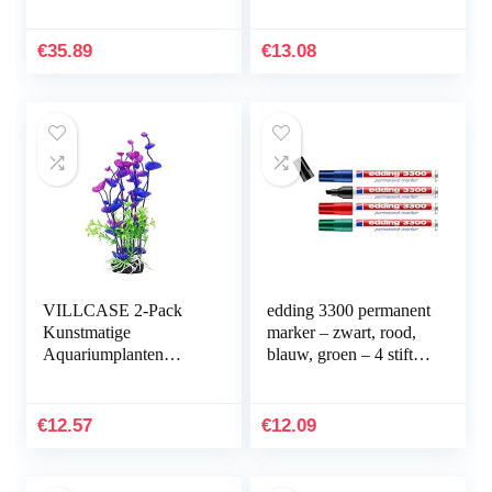
Landschap Aquarium
Decoratie Accessoires
Desktop Inrichting
€
35.89
€
13.08
Voor…
VILLCASE 2-Pack
edding 3300 permanent
Kunstmatige
marker – zwart, rood,
Aquariumplanten
blauw, groen – 4 stiften
Onderwater
– beitelpunt 1-5 mm –
Milieuvriendelijke
sneldrogende
Inrichting Plastic
permanent marker…
€
12.57
€
12.09
Aquarium
Onderwaterplanten…