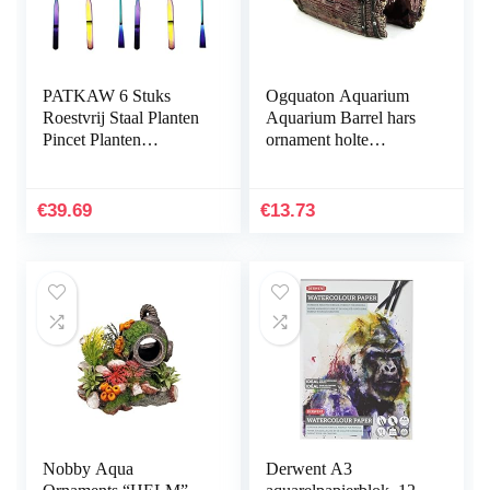
PATKAW 6 Stuks
Ogquaton Aquarium
Roestvrij Staal Planten
Aquarium Barrel hars
Pincet Planten
ornament holte
Inrichting Het
inrichting
Aquarium
landschapsbouw
Hulpmiddelen Instellen
onderwater decoratie
€
39.69
€
13.73
Voor Vis…
comfortabel en…
Nobby Aqua
Derwent A3