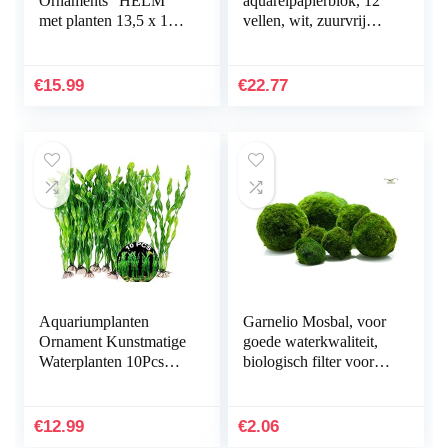
Ornaments “HELM”
aquarelpapierblok, 12
met planten 13,5 x 11 x
vellen, wit, zuurvrij
12 cm
papier, 300 g/m², A4,
meerkleurig
€
15.99
€
22.77
Aquariumplanten
Garnelio Mosbal, voor
Ornament Kunstmatige
goede waterkwaliteit,
Waterplanten 10Pcs
biologisch filter voor
Plastic Aquarium
aquarium, grootte: 3 tot
Kunstmatige Plant
5 cm
Aquarium Planten
€
12.99
€
2.06
Kunststof…