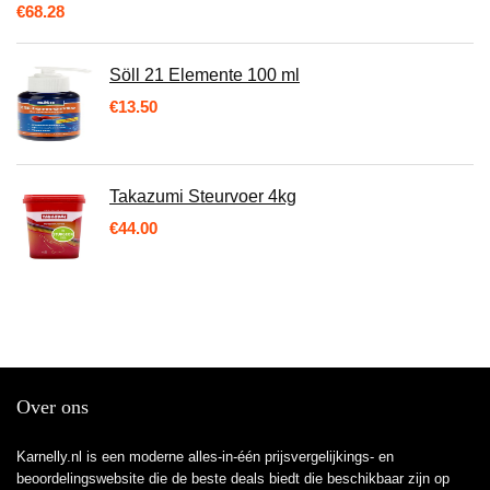
€
68.28
Söll 21 Elemente 100 ml
€
13.50
Takazumi Steurvoer 4kg
€
44.00
Over ons
Karnelly.nl is een moderne alles-in-één prijsvergelijkings- en
beoordelingswebsite die de beste deals biedt die beschikbaar zijn op