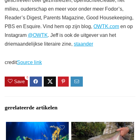
geschreven over gezinsreizen, openluchtrecreatie, het
milieu, ouderschap en meer voor onder meer Fodor’s,
Reader’s Digest, Parents Magazine, Good Housekeeping,
PBS en Esquire. Vind hem op zijn blog,
OWTK.com
en op
Instagram
@OWTK
. Jeff is ook de uitgever van het
driemaandelijkse literaire zine,
staander
credit
Source link
0
Save
gerelateerde artikelen