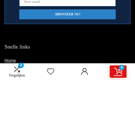
Snelle links
Home
0
0
Overzicht
Vergelijken
Alles winkelen
Blogs
Onze webshops
Adverteren
Verklaringen
Privacybeleid