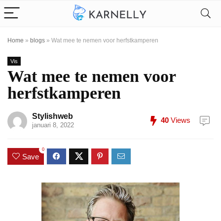
Home
»
blogs
»
Wat mee te nemen voor herfstkamperen
Vis
Wat mee te nemen voor
herfstkamperen
Stylishweb
40
Views
januari 8, 2022
0
Save