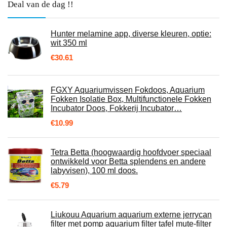
Deal van de dag !!
Hunter melamine app, diverse kleuren, optie:
wit 350 ml
€
30.61
FGXY Aquariumvissen Fokdoos, Aquarium
Fokken Isolatie Box, Multifunctionele Fokken
Incubator Doos, Fokkerij Incubator…
€
10.99
Tetra Betta (hoogwaardig hoofdvoer speciaal
ontwikkeld voor Betta splendens en andere
labyvisen), 100 ml doos.
€
5.79
Liukouu Aquarium aquarium externe jerrycan
filter met pomp aquarium filter tafel mute-filter