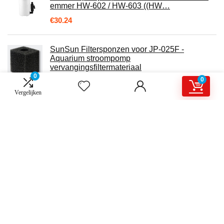
emmer HW-602 / HW-603 ((HW…
€
30.24
SunSun Filtersponzen voor JP-025F -
Aquarium stroompomp
vervangingsfiltermateriaal
0
0
€
8.99
Vergelijken
Over ons
Karnelly.nl is een moderne alles-in-één prijsvergelijkings- en
beoordelingswebsite die de beste deals biedt die beschikbaar zijn op
amazon en u op de hoogte houdt via de laatst toegevoegde blogs. Alle
afbeeldingen zijn auteursrechtelijk beschermd door hun respectievelijke
eigenaren. Alle geciteerde inhoud is afgeleid van hun respectievelijke