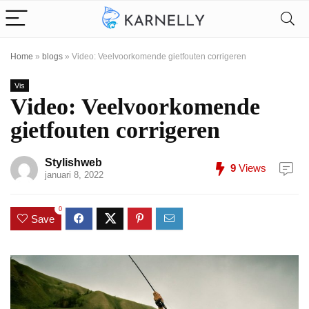
Home
»
blogs
»
Video: Veelvoorkomende gietfouten corrigeren
Vis
Video: Veelvoorkomende
gietfouten corrigeren
Stylishweb
9
Views
januari 8, 2022
0
Save