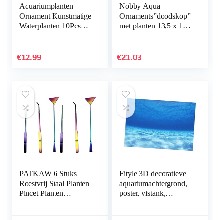
Aquariumplanten
Nobby Aqua
Ornament Kunstmatige
Ornaments”doodskop”
Waterplanten 10Pcs
met planten 13,5 x 13,5
Plastic Aquarium
x 10,5 cm
Kunstmatige Plant
Aquarium Planten
€
12.99
€
21.03
Kunststof…
PATKAW 6 Stuks
Fityle 3D decoratieve
Roestvrij Staal Planten
aquariumachtergrond,
Pincet Planten
poster, vistank,
Inrichting Het
statische
Aquarium
achtergrondstof,