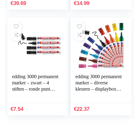
Hulpmiddelen Instellen
zelfklevend,
€
39.69
€
14.99
Voor Vis…
onderwaterwereld…
edding 3000 permanent
edding 3000 permanent
marker – zwart – 4
marker – diverse
stiften – ronde punt
kleuren – displaybox
1,5-3 mm –
met 10 markers – ronde
sneldrogende
punt 1,5-3 mm –
permanent marker –
sneldrogende…
€
7.54
€
22.37
water- en…