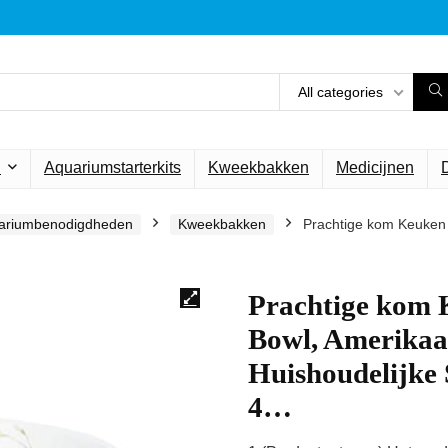
All categories
n
Aquariumstarterkits
Kweekbakken
Medicijnen
ariumbenodigdheden
Kweekbakken
Prachtige kom Keuken 
Prachtige kom
Bowl, Amerikaan
Huishoudelijke
4…