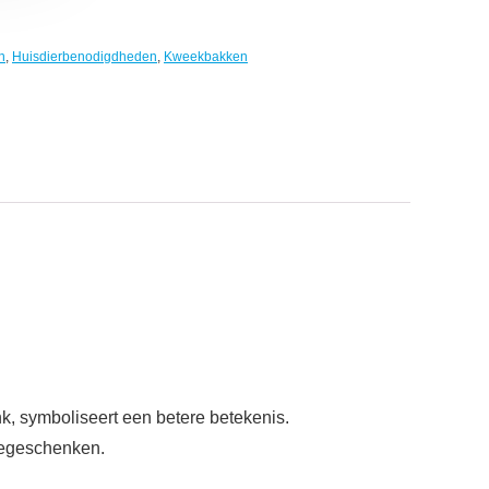
n
,
Huisdierbenodigdheden
,
Kweekbakken
k, symboliseert een betere betekenis.
tiegeschenken.