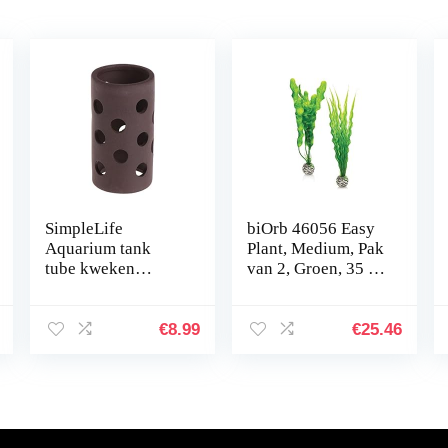
SimpleLife
biOrb 46056 Easy
Aquarium tank
Plant, Medium, Pak
tube kweken
van 2, Groen, 35 x
verbergen Shelter
12.07 x 4.45 cm
met gaten voor
visgarnalen plant
€
8.99
€
25.46