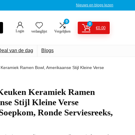
Nieuws en blogs lezen
0
0
€
0.00
Login
verlanglijst
Vergelijken
Deal van de dag
Blogs
Keramiek Ramen Bowl, Amerikaanse Stijl Kleine Verse
 Keuken Keramiek Ramen
se Stijl Kleine Verse
 Soepkom, Ronde Serviesreeks,