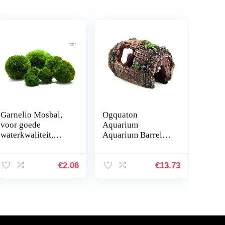
Garnelio Mosbal,
Ogquaton
voor goede
Aquarium
waterkwaliteit,
Aquarium Barrel
biologisch filter
hars ornament
voor aquarium,
holte inrichting
grootte: 3 tot 5 cm
landschapsbouw
€
2.06
€
13.73
onderwater
decoratie
comfortabel en…