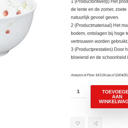
1 (Productontwerp) Het prod
de lente en de zomer, zoete
natuurlijk gevoel geven.
2 (Productmateriaal) Het mat
bodem, ontslagen bij hoge t
vertrouwen worden gebruikt
3 (Productprestaties) Door h
bloeiend en de schoonheid i
Amazon.nl Price:
€
43.04
(as of 10/04/2
TOEVOEG
AAN
WINKELWA