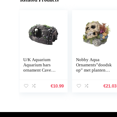
U/K Aquarium
Nobby Aqua
Aquarium hars
Ornaments”doodsk
ornament Cave
op” met planten
Hideout inrichting
13,5 x 13,5 x 10,5
onderwater
cm
landschap decor
€
10.99
€
21.03
zwart M praktisch
en populair