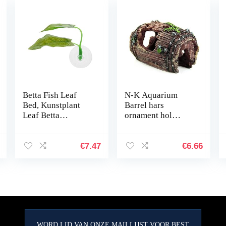
Betta Fish Leaf
N-K Aquarium
Bed, Kunstplant
Barrel hars
Leaf Betta
ornament hol
Hangmat Fish Rest
inrichting
Bed met zuignap
landschapsdecorati
voor aquariums…
e bruin stabiele
€
7.47
€
6.66
kwaliteit nuttig en
praktisch
WORD LID VAN ONZE MAILLIJST VOOR BEST