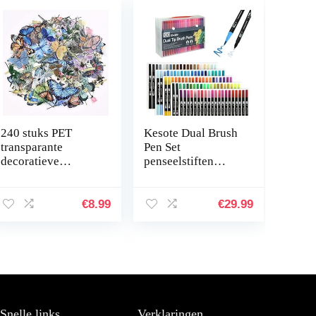
240 stuks PET
Kesote Dual Brush
transparante
Pen Set
decoratieve
penseelstiften
stickers, vlinder
Aquarel 100
bloemen plakboek
kleuren viltstiften
stickers set voor
kinderen dubbele
€
8.99
€
29.99
DIY journaling
viltstiften
scrapbooking…
handbelettering…
Snelle links
Verklaringen