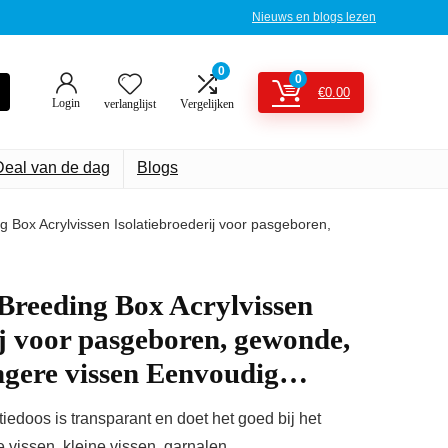
Nieuws en blogs lezen
0
0
€
0.00
Login
verlanglijst
Vergelijken
Deal van de dag
Blogs
 Box Acrylvissen Isolatiebroederij voor pasgeboren,
Breeding Box Acrylvissen
ij voor pasgeboren, gewonde,
angere vissen Eenvoudig…
edoos is transparant en doet het goed bij het
vissen, kleine vissen, garnalen.