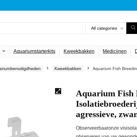
All categories
n
Aquariumstarterkits
Kweekbakken
Medicijnen
ariumbenodigdheden
Kweekbakken
Aquarium Fish Breeding
Aquarium Fish 
Isolatiebroeder
agressieve, zw
Observeerbaaronze visisolati
observeren van uw gewonde 