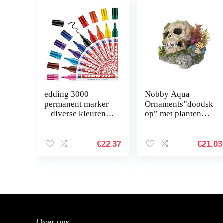
edding 3000
Nobby Aqua
permanent marker
Ornaments”doodsk
– diverse kleuren –
op” met planten
displaybox met 10
13,5 x 13,5 x 10,5
markers – ronde
cm
punt 1,5-3 mm –
€
22.37
€
21.03
sneldrogende…
Over ons