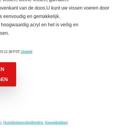
bovenkant van de doos.U kunt uw vissen voeren door
is eenvoudig en gemakkelijk.
hoogwaardig acryl en het is veilig en
ssen.
023 11:38 PST-
Details
)
EN
GEN
n
,
Huisdierbenodigdheden
,
Kweekbakken