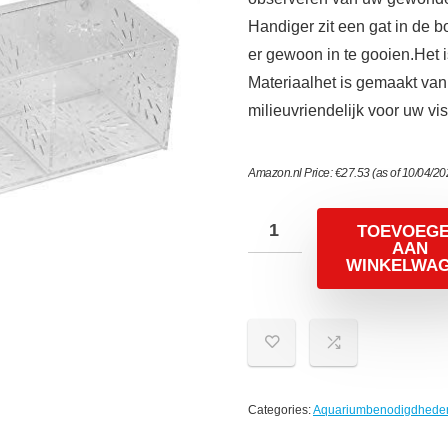
Handiger zit een gat in de 
er gewoon in te gooien.Het 
Materiaalhet is gemaakt van 
milieuvriendelijk voor uw vi
Amazon.nl Price:
€
27.53
(as of 10/04/2
TOEVOEG
AAN
WINKELWA
Categories:
Aquariumbenodigdhede