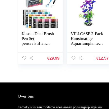
Kesote Dual Brush
VILLCASE 2-Pack
Pen Set
Kunstmatige
penseelstiften
Aquariumplanten
Aquarel 100
Onderwater
kleuren viltstiften
Milieuvriendelijke
kinderen dubbele
Inrichting Plastic
€
29.99
€
12.57
viltstiften
Aquarium
handbelettering…
Onderwaterplanten
…
Over ons
Karnelly.nl is een moderne alles-in-één prijsvergelijkings- en