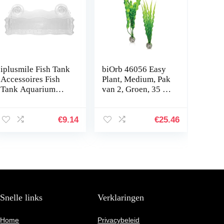
iplusmile Fish Tank
biOrb 46056 Easy
Accessoires Fish
Plant, Medium, Pak
Tank Aquarium
van 2, Groen, 35 x
Planter Cup
12.07 x 4.45 cm
Transparante Plant
Houder met
€
9.14
€
25.46
Zuignap
Snelle links
Verklaringen
Home
Privacybeleid