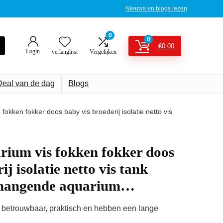
Nieuws en blogs lezen
0
0
€
0.00
Login
verlanglijst
Vergelijken
Deal van de dag
Blogs
okken fokker doos baby vis broederij isolatie netto vis
ium vis fokken fokker doos
ij isolatie netto vis tank
 hangende aquarium…
n betrouwbaar, praktisch en hebben een lange