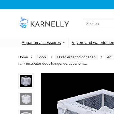
Search
for:
Aquariumaccessoires
Vijvers and watertuine
Home
Shop
Huisdierbenodigdheden
Aqu
tank incubator doos hangende aquarium…