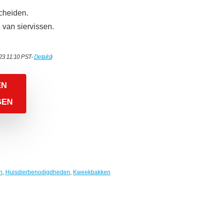
scheiden.
 van siervissen.
023 11:10 PST-
Details
)
EN
GEN
n
,
Huisdierbenodigdheden
,
Kweekbakken