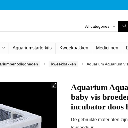
All categories
n
Aquariumstarterkits
Kweekbakken
Medicijnen
ariumbenodigdheden
Kweekbakken
Aquarium Aquarium vis f
Aquarium Aquar
baby vis broeder
incubator doos
De gebruikte materialen zij
levensduur.