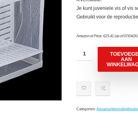
Je kunt juveniele vis of vis 
Gebruikt voor de reproductie
Amazon.nl Price:
€
25.41
(as of 07/04/2
TOEVOEG
AAN
WINKELWA
Categories:
Aquariumbenodigdhede