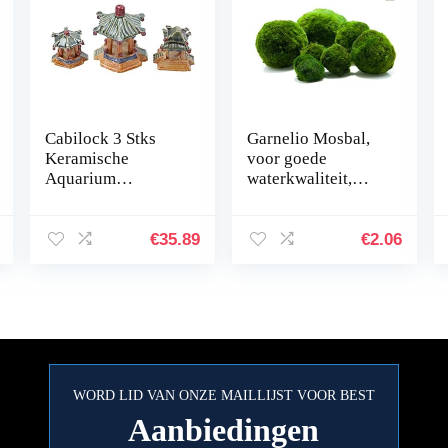
Cabilock 3 Stks
Garnelio Mosbal,
Keramische
voor goede
Aquarium
waterkwaliteit,
Ornament
biologisch filter
Menselijk
voor aquarium,
Landschap
grootte: 3 tot 5 cm
€
35.89
€
2.06
Aquarium
Decoratie
Accessoires
Desktop Inrichting
Voor…
WORD LID VAN ONZE MAILLIJST VOOR BEST
Aanbiedingen