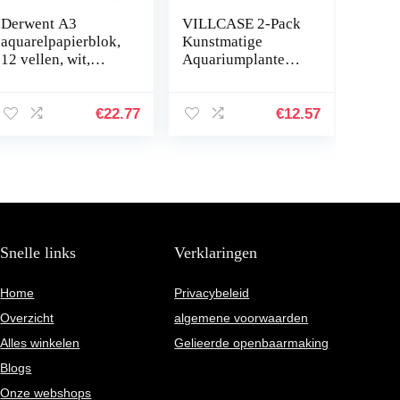
Derwent A3
VILLCASE 2-Pack
aquarelpapierblok,
Kunstmatige
12 vellen, wit,
Aquariumplanten
zuurvrij papier, 300
Onderwater
g/m², A4,
Milieuvriendelijke
meerkleurig
Inrichting Plastic
€
22.77
€
12.57
Aquarium
Onderwaterplanten
…
Snelle links
Verklaringen
Home
Privacybeleid
Overzicht
algemene voorwaarden
Alles winkelen
Gelieerde openbaarmaking
Blogs
Onze webshops