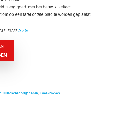
id is erg goed, met het beste kijkeffect.
t om op een tafel of tafelblad te worden geplaatst.
023 11:10 PST-
Details
)
EN
GEN
n
,
Huisdierbenodigdheden
,
Kweekbakken