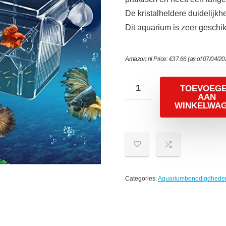
De kristalheldere duidelijkhe
Dit aquarium is zeer geschik
Amazon.nl Price:
€
37.66
(as of 07/04/2
TOEVOEG
AAN
WINKELWA
Categories:
Aquariumbenodigdhede