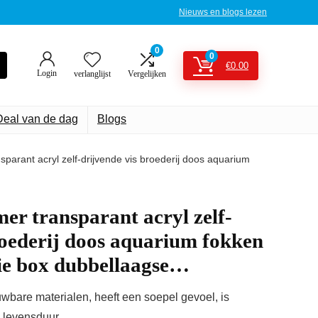
Nieuws en blogs lezen
0
0
€
0.00
Login
verlanglijst
Vergelijken
Deal van de dag
Blogs
parant acryl zelf-drijvende vis broederij doos aquarium
r transparant acryl zelf-
roederij doos aquarium fokken
tie box dubbellaagse…
wbare materialen, heeft een soepel gevoel, is
e levensduur.