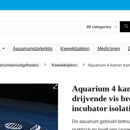
All categories
n
Aquariumstarterkits
Kweekbakken
Medicijnen
ariumbenodigdheden
Kweekbakken
Aquarium 4 kamer trans
Aquarium 4 kame
drijvende vis b
incubator isola
De aquarium gebruikt betrou
praktisch en heeft een lang