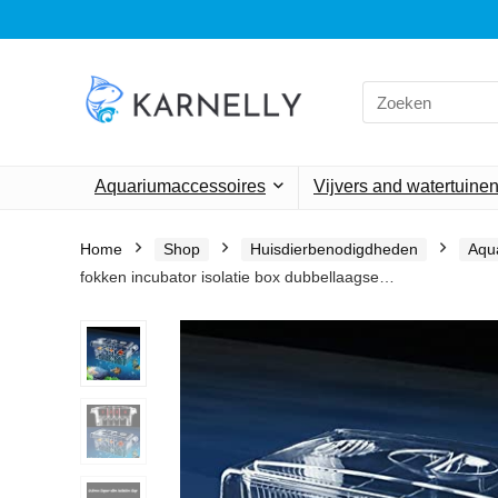
Search
for:
Aquariumaccessoires
Vijvers and watertuine
Home
Shop
Huisdierbenodigdheden
Aqu
fokken incubator isolatie box dubbellaagse…