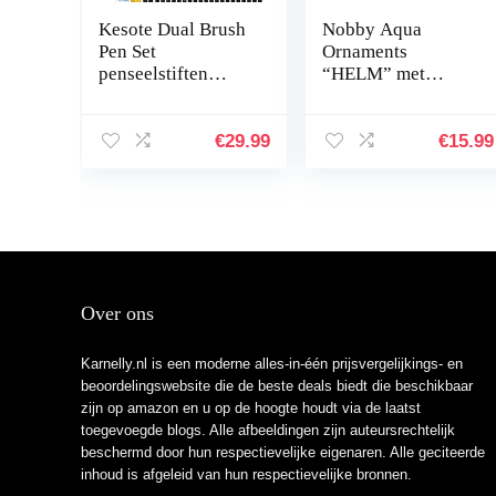
Kesote Dual Brush
Nobby Aqua
Pen Set
Ornaments
penseelstiften
“HELM” met
Aquarel 100
planten 13,5 x 11 x
kleuren viltstiften
12 cm
kinderen dubbele
€
29.99
€
15.99
viltstiften
handbelettering…
Over ons
Karnelly.nl is een moderne alles-in-één prijsvergelijkings- en
beoordelingswebsite die de beste deals biedt die beschikbaar
zijn op amazon en u op de hoogte houdt via de laatst
toegevoegde blogs. Alle afbeeldingen zijn auteursrechtelijk
beschermd door hun respectievelijke eigenaren. Alle geciteerde
inhoud is afgeleid van hun respectievelijke bronnen.