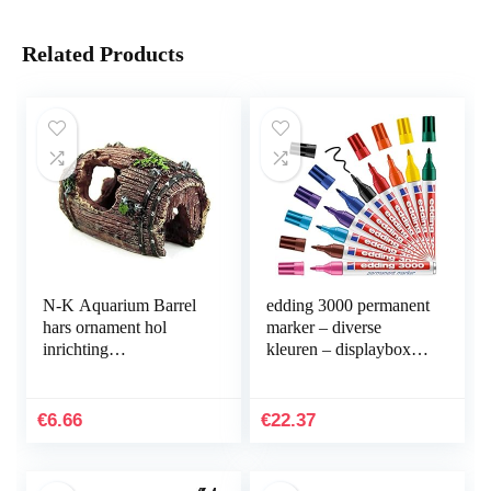
Related Products
N-K Aquarium Barrel
edding 3000 permanent
hars ornament hol
marker – diverse
inrichting
kleuren – displaybox
landschapsdecoratie
met 10 markers – ronde
bruin stabiele kwaliteit
punt 1,5-3 mm –
nuttig en praktisch
sneldrogende…
€
6.66
€
22.37