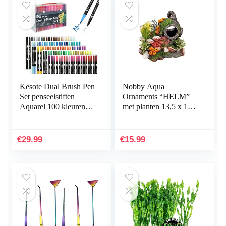
Kesote Dual Brush Pen
Nobby Aqua
Set penseelstiften
Ornaments “HELM”
Aquarel 100 kleuren
met planten 13,5 x 11 x
viltstiften kinderen
12 cm
dubbele viltstiften
handbelettering…
€
29.99
€
15.99