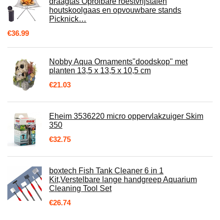
draagtas Oprolbare roestvrijstalen
houtskoolgaas en opvouwbare stands
Picknick…
€
36.99
Nobby Aqua Ornaments"doodskop" met
planten 13,5 x 13,5 x 10,5 cm
€
21.03
Eheim 3536220 micro oppervlakzuiger Skim
350
€
32.75
boxtech Fish Tank Cleaner 6 in 1
Kit,Verstelbare lange handgreep Aquarium
Cleaning Tool Set
€
26.74