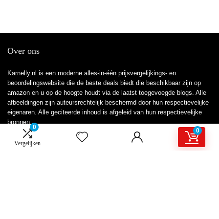
Over ons
Karnelly.nl is een moderne alles-in-één prijsvergelijkings- en
beoordelingswebsite die de beste deals biedt die beschikbaar zijn op
amazon en u op de hoogte houdt via de laatst toegevoegde blogs. Alle
afbeeldingen zijn auteursrechtelijk beschermd door hun respectievelijke
eigenaren. Alle geciteerde inhoud is afgeleid van hun respectievelijke
bronnen.
0
0
Vergelijken
WORD LID VAN ONZE MAILLIJST VOOR BEST
Aanbiedingen