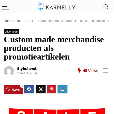
Home
»
blogs
»
Custom made merchandise producten als promotieartikelen
Algemeen
Custom made merchandise
producten als
promotieartikelen
Stylishweb
48
Views
maart 3, 2024
0
Save