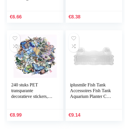
landschapsdecoratie
Aquarium
bruin stabiele kwaliteit
Plantendecoraties
nuttig en praktisch
Aquarium Groen
€
6.66
€
8.38
Kunstmatig Zeewier…
240 stuks PET
iplusmile Fish Tank
transparante
Accessoires Fish Tank
decoratieve stickers,
Aquarium Planter Cup
vlinder bloemen
Transparante Plant
plakboek stickers set
Houder met Zuignap
voor DIY journaling
€
8.99
€
9.14
scrapbooking…