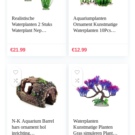
Realistische
Aquariumplanten
Waterplanten 2 Stuks
Ornament Kunstmatige
Waterplant Nep
Waterplanten 10Pcs
Aquarium Decoratie
Plastic Aquarium
Kunststof Plant
Kunstmatige Plant
Kunstmatige
Aquarium Planten
€
21.99
€
12.99
Waterplanten
Kunststof…
Simulatie…
N-K Aquarium Barrel
Waterplanten
hars ornament hol
Kunstmatige Planten
inrichting
Gras simuleren Planten