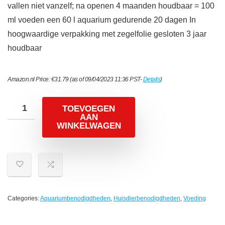
vallen niet vanzelf; na openen 4 maanden houdbaar = 100
ml voeden een 60 l aquarium gedurende 20 dagen In
hoogwaardige verpakking met zegelfolie gesloten 3 jaar
houdbaar
Amazon.nl Price:
€
31.79
(as of 09/04/2023 11:36 PST-
Details
)
TOEVOEGEN
AAN
WINKELWAGEN
Categories:
Aquariumbenodigdheden
,
Huisdierbenodigdheden
,
Voeding