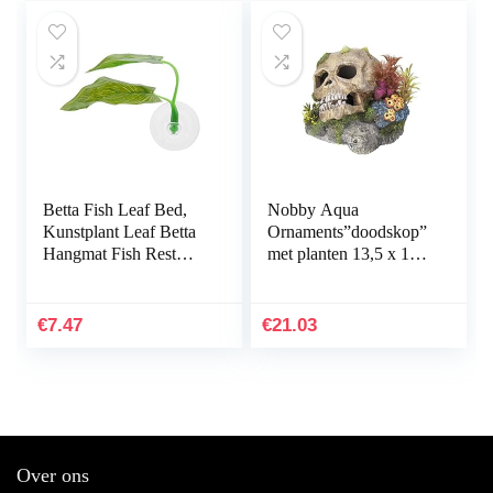
Betta Fish Leaf Bed,
Nobby Aqua
Kunstplant Leaf Betta
Ornaments”doodskop”
Hangmat Fish Rest
met planten 13,5 x 13,5
Bed met zuignap voor
x 10,5 cm
aquariums…
€
7.47
€
21.03
Over ons