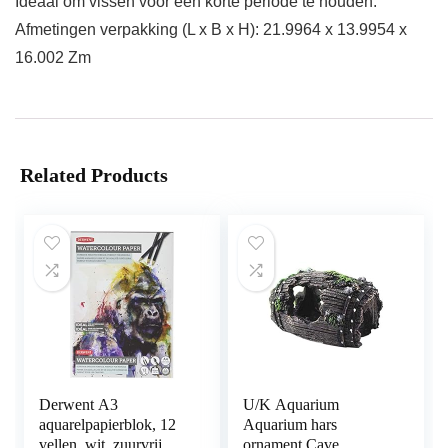
Ideaal om vissen voor een korte periode te houden.
Afmetingen verpakking (L x B x H): 21.9964 x 13.9954 x
16.002 Zm
Related Products
Derwent A3
U/K Aquarium
aquarelpapierblok, 12
Aquarium hars
vellen, wit, zuurvrij
ornament Cave