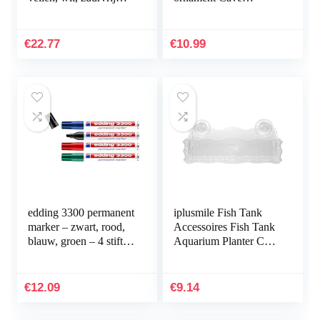
papier, 300 g/m², A4,
Hideout inrichting
meerkleurig
onderwater landschap
decor zwart M
€
22.77
€
10.99
praktisch en populair
edding 3300 permanent
iplusmile Fish Tank
marker – zwart, rood,
Accessoires Fish Tank
blauw, groen – 4 stiften
Aquarium Planter Cup
– beitelpunt 1-5 mm –
Transparante Plant
sneldrogende
Houder met Zuignap
permanent marker…
€
12.09
€
9.14