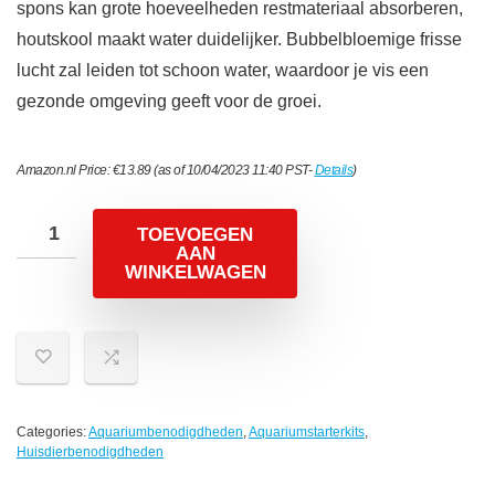
spons kan grote hoeveelheden restmateriaal absorberen,
houtskool maakt water duidelijker. Bubbelbloemige frisse
lucht zal leiden tot schoon water, waardoor je vis een
gezonde omgeving geeft voor de groei.
Amazon.nl Price:
€
13.89
(as of 10/04/2023 11:40 PST-
Details
)
TOEVOEGEN
AAN
WINKELWAGEN
Categories:
Aquariumbenodigdheden
,
Aquariumstarterkits
,
Huisdierbenodigdheden