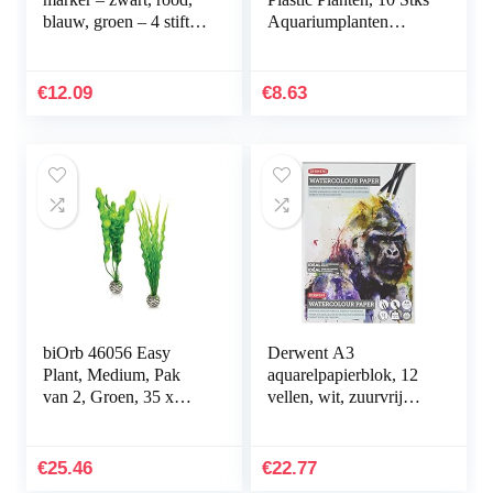
blauw, groen – 4 stiften
Aquariumplanten
– beitelpunt 1-5 mm –
Aquarium Decoraties,
sneldrogende
Aquarium
permanent marker…
Kunstplanten
€
12.09
€
8.63
Aquarium…
biOrb 46056 Easy
Derwent A3
Plant, Medium, Pak
aquarelpapierblok, 12
van 2, Groen, 35 x
vellen, wit, zuurvrij
12.07 x 4.45 cm
papier, 300 g/m², A4,
meerkleurig
€
25.46
€
22.77