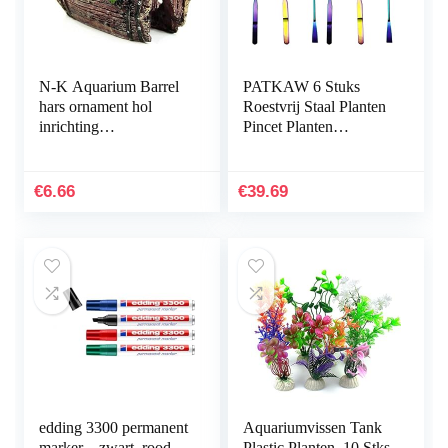
N-K Aquarium Barrel
PATKAW 6 Stuks
hars ornament hol
Roestvrij Staal Planten
inrichting
Pincet Planten
landschapsdecoratie
Inrichting Het
bruin stabiele kwaliteit
Aquarium
nuttig en praktisch
Hulpmiddelen Instellen
€
6.66
€
39.69
Voor Vis…
edding 3300 permanent
Aquariumvissen Tank
marker – zwart, rood,
Plastic Planten, 10 Stks