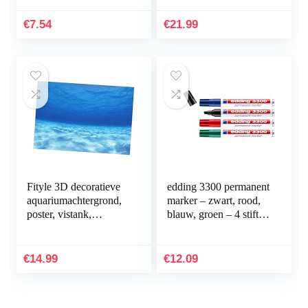
sneldrogende
Kunststof Plant
permanent marker –
Kunstmatige
€
7.54
€
21.99
water- en…
Waterplanten
Simulatie…
Fityle 3D decoratieve
edding 3300 permanent
aquariumachtergrond,
marker – zwart, rood,
poster, vistank,
blauw, groen – 4 stiften
statische
– beitelpunt 1-5 mm –
achtergrondstof,
sneldrogende
zelfklevend,
permanent marker…
€
14.99
€
12.09
onderwaterwereld…