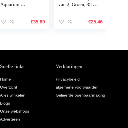
Aquarium
van 2, Groen, 35 x
Ornament
12.07 x 4.45 cm
Menselijk
Landschap
€
35.89
€
25.46
Aquarium
Decoratie
Accessoires
Desktop Inrichting
Voor…
Snelle links
Verklaringen
Home
Privacybeleid
Overzicht
algemene voorwaarden
Alles winkelen
Gelieerde openbaarmaking
Blogs
Onze webshops
Adverteren