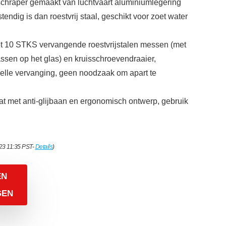
schraper gemaakt van luchtvaart aluminiumlegering
tendig is dan roestvrij staal, geschikt voor zoet water
 10 STKS vervangende roestvrijstalen messen (met
assen op het glas) en kruisschroevendraaier,
elle vervanging, geen noodzaak om apart te
t met anti-glijbaan en ergonomisch ontwerp, gebruik
023 11:35 PST-
Details
)
EN
GEN