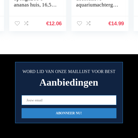
ananas huis, 16,5
aquariumachtergro
cm
nd, poster, vistank,
statische
achtergrondstof,
€
12.06
€
14.99
zelfklevend,
onderwaterwereld
…
WORD LID VAN ONZE MAILLIJST VOOR BEST
Aanbiedingen