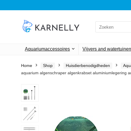
Search
for:
Aquariumaccessoires
Vijvers and watertuine
Home
Shop
Huisdierbenodigdheden
Aqu
aquarium algenschraper algenkrabset aluminiumlegering a