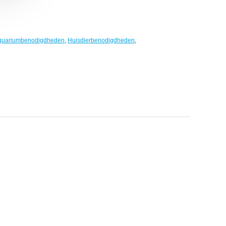
quariumbenodigdheden
,
Huisdierbenodigdheden
,