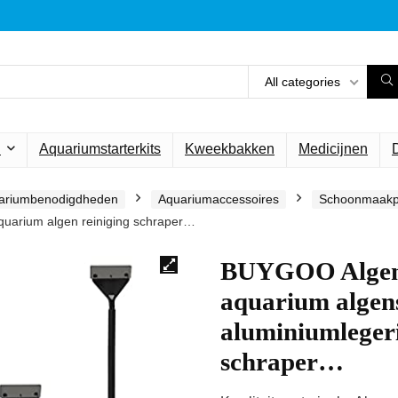
All categories
n
Aquariumstarterkits
Kweekbakken
Medicijnen
ariumbenodigdheden
Aquariumaccessoires
Schoonmaakp
quarium algen reiniging schraper…
BUYGOO Algen 
aquarium algen
aluminiumlegeri
schraper…