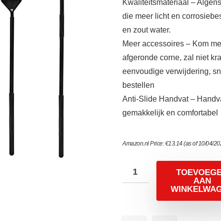
Kwaliteitsmateriaal – Algen
die meer licht en corrosiebes
en zout water.
Meer accessoires – Kom met
afgeronde corne, zal niet kr
eenvoudige verwijdering, sn
bestellen
Anti-Slide Handvat – Handva
gemakkelijk en comfortabel
Amazon.nl Price:
€
13.14
(as of 10/04/2
TOEVOEG
AAN
WINKELWA