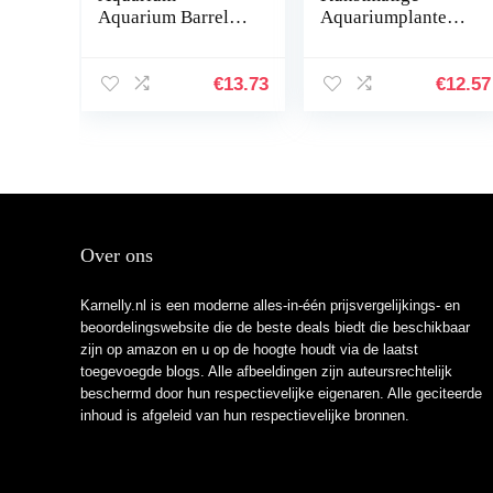
Aquarium Barrel
Aquariumplanten
hars ornament
Onderwater
holte inrichting
Milieuvriendelijke
landschapsbouw
Inrichting Plastic
€
13.73
€
12.57
onderwater
Aquarium
decoratie
Onderwaterplanten
comfortabel en…
…
Over ons
Karnelly.nl is een moderne alles-in-één prijsvergelijkings- en
beoordelingswebsite die de beste deals biedt die beschikbaar
zijn op amazon en u op de hoogte houdt via de laatst
toegevoegde blogs. Alle afbeeldingen zijn auteursrechtelijk
beschermd door hun respectievelijke eigenaren. Alle geciteerde
inhoud is afgeleid van hun respectievelijke bronnen.