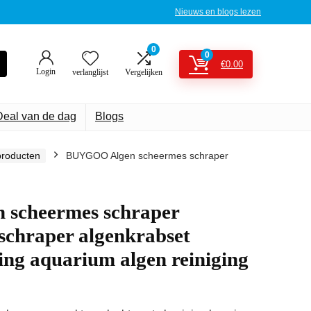
Nieuws en blogs lezen
0
0
€
0.00
Login
verlanglijst
Vergelijken
Deal van de dag
Blogs
roducten
BUYGOO Algen scheermes schraper
scheermes schraper
schraper algenkrabset
ng aquarium algen reiniging