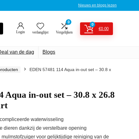
Nieuws en blogs lezen
0
0
€
0.00
Login
verlanglijst
Vergelijken
Deal van de dag
Blogs
roducten
EDEN 57481 114 Aqua in-out set – 30.8 x
Aqua in-out set – 30.8 x 26.8
rt
compliceerde waterwisseling
 dieren dankzij de verstelbare opening
 mulmstofzuiger voor gelijktijdige reiniging van de