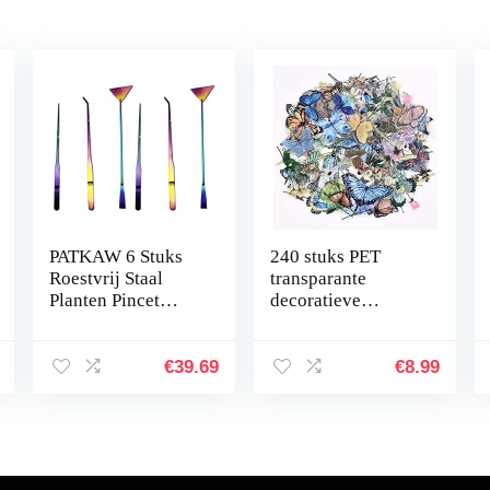
PATKAW 6 Stuks
240 stuks PET
Roestvrij Staal
transparante
Planten Pincet
decoratieve
Planten Inrichting
stickers, vlinder
Het Aquarium
bloemen plakboek
Hulpmiddelen
stickers set voor
€
39.69
€
8.99
Instellen Voor
DIY journaling
Vis…
scrapbooking…