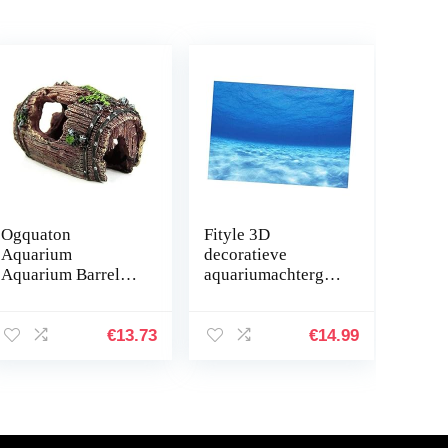
Ogquaton
Fityle 3D
Aquarium
decoratieve
Aquarium Barrel
aquariumachtergro
hars ornament
nd, poster, vistank,
holte inrichting
statische
landschapsbouw
achtergrondstof,
€
13.73
€
14.99
onderwater
zelfklevend,
decoratie
onderwaterwereld
comfortabel en…
…