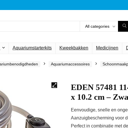
All categories
n
Aquariumstarterkits
Kweekbakken
Medicijnen
ariumbenodigdheden
Aquariumaccessoires
Schoonmaakp
EDEN 57481 114 
x 10.2 cm – Zwa
Eenvoudige, snelle en onge
Aanzuigbescherming voor de
Perfect in combinatie met de