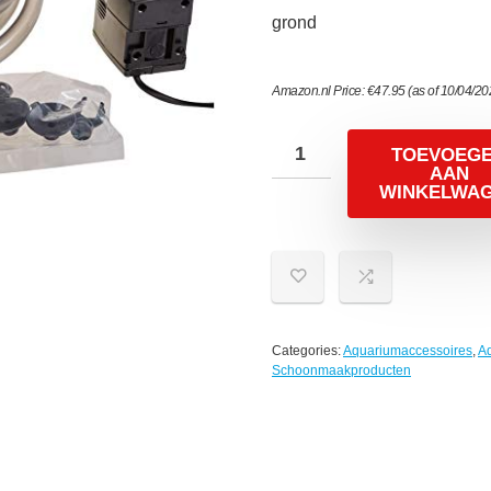
grond
Amazon.nl Price:
€
47.95
(as of 10/04/2
TOEVOEG
AAN
WINKELWA
Categories:
Aquariumaccessoires
,
A
Schoonmaakproducten