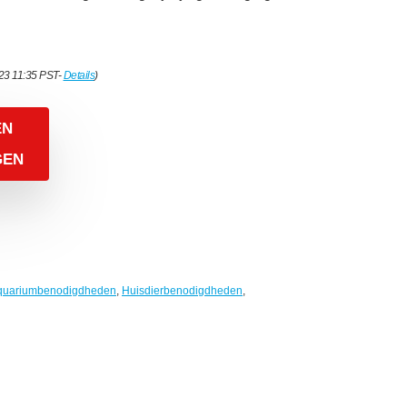
023 11:35 PST-
Details
)
EN
GEN
quariumbenodigdheden
,
Huisdierbenodigdheden
,