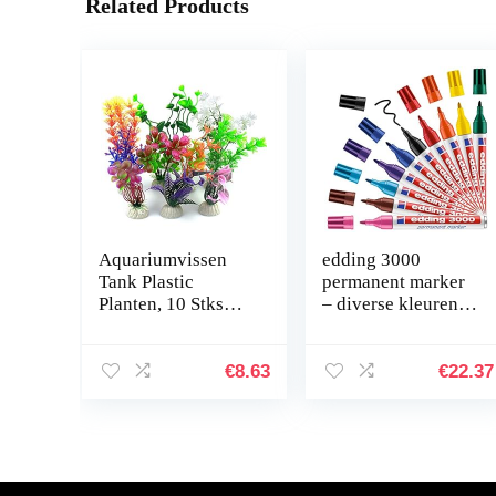
Related Products
Aquariumvissen
edding 3000
Tank Plastic
permanent marker
Planten, 10 Stks
– diverse kleuren –
Aquariumplanten
displaybox met 10
Aquarium
markers – ronde
Decoraties,
punt 1,5-3 mm –
€
8.63
€
22.37
Aquarium
sneldrogende…
Kunstplanten
Aquarium…