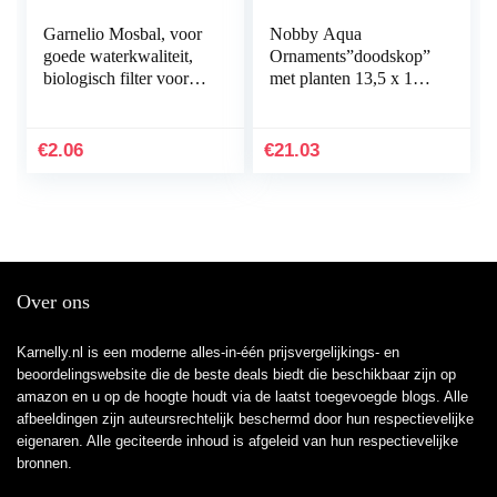
Garnelio Mosbal, voor
Nobby Aqua
goede waterkwaliteit,
Ornaments”doodskop”
biologisch filter voor
met planten 13,5 x 13,5
aquarium, grootte: 3 tot
x 10,5 cm
5 cm
€
2.06
€
21.03
Over ons
Karnelly.nl is een moderne alles-in-één prijsvergelijkings- en
beoordelingswebsite die de beste deals biedt die beschikbaar zijn op
amazon en u op de hoogte houdt via de laatst toegevoegde blogs. Alle
afbeeldingen zijn auteursrechtelijk beschermd door hun respectievelijke
eigenaren. Alle geciteerde inhoud is afgeleid van hun respectievelijke
bronnen.