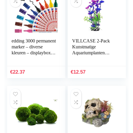
edding 3000 permanent
VILLCASE 2-Pack
marker – diverse
Kunstmatige
kleuren – displaybox
Aquariumplanten
met 10 markers – ronde
Onderwater
punt 1,5-3 mm –
Milieuvriendelijke
sneldrogende…
Inrichting Plastic
€
22.37
€
12.57
Aquarium
Onderwaterplanten…