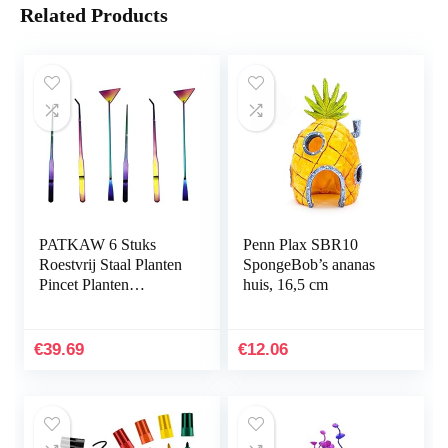
Related Products
PATKAW 6 Stuks
Penn Plax SBR10
Roestvrij Staal Planten
SpongeBob’s ananas
Pincet Planten
huis, 16,5 cm
Inrichting Het
Aquarium
Hulpmiddelen Instellen
€
39.69
€
12.06
Voor Vis…