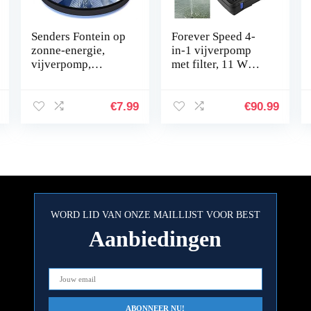
Senders Fontein op
Forever Speed 4-
zonne-energie,
in-1 vijverpomp
vijverpomp,
met filter, 11 W
tuinwaterpomp met
UV-zuiveraar, 2500
1,0 W
l/u, met 10 m
monokristallijn
stroomkabel voor
€
7.99
€
90.99
zonnepaneel,
tuin- en…
fontein op zonne…
WORD LID VAN ONZE MAILLIJST VOOR BEST
Aanbiedingen