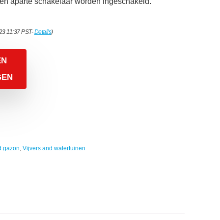
en aparte schakelaar worden ingeschakeld.
023 11:37 PST-
Details
)
EN
GEN
nd gazon
,
Vijvers and watertuinen