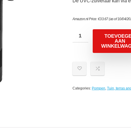
De UVC-zuiveraar kan via e
Amazon.nl Price:
€
33.67
(as of 10/04/2
TOEVOEG
AAN
WINKELWA
Categories:
Pompen
,
Tuin, terras a