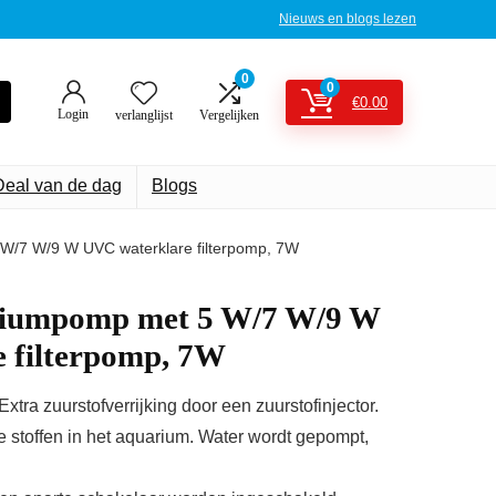
Nieuws en blogs lezen
0
0
€
0.00
Login
verlanglijst
Vergelijken
Deal van de dag
Blogs
 W/7 W/9 W UVC waterklare filterpomp, 7W
ariumpomp met 5 W/7 W/9 W
 filterpomp, 7W
xtra zuurstofverrijking door een zuurstofinjector.
e stoffen in het aquarium. Water wordt gepompt,