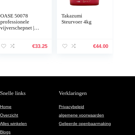
OASE 50078
Takazumi
professionele
Steurvoer 4kg
vijverschepnet |
schepnet |
visschepnet |
vijveraccessoires |
€
33.25
€
44.00
accessoires |
vijverreiniging…
Snelle links
Verklaringen
Home
Privacybeleid
Overzicht
algemene voorwaarden
Alles winkelen
Gelieerde openbaarmaking
Blogs