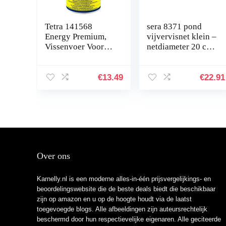
Tetra 141568
sera 8371 pond
Energy Premium,
vijvervisnet klein –
Vissenvoer Voor
netdiameter 20 cm
Alle Tropische
totale lengte 120
Siervissen, Met
cm steeldiameter
Energieconcentraat
15 mm netmazen 5
€
13.49
€
22.91
Voor Extra
x 10 mm
Welzijn…
Over ons
Karnelly.nl is een moderne alles-in-één prijsvergelijkings- en
beoordelingswebsite die de beste deals biedt die beschikbaar
zijn op amazon en u op de hoogte houdt via de laatst
toegevoegde blogs. Alle afbeeldingen zijn auteursrechtelijk
beschermd door hun respectievelijke eigenaren. Alle geciteerde