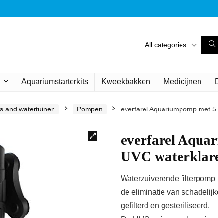
All categories
n
Aquariumstarterkits
Kweekbakken
Medicijnen
rs and watertuinen
Pompen
everfarel Aquariumpomp met 5
everfarel Aqu
UVC waterklare
Waterzuiverende filterpomp E
de eliminatie van schadelijk
gefilterd en gesteriliseerd.