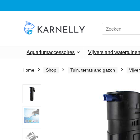
Search
for:
Aquariumaccessoires
Vijvers and watertuine
Home
Shop
Tuin, terras and gazon
Vijve