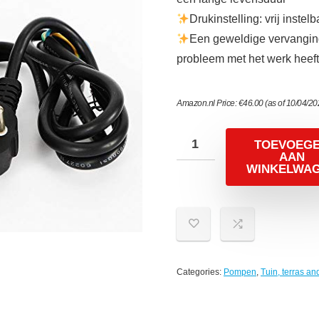
Drukinstelling: vrij inste
Een geweldige vervanging
probleem met het werk heeft
Amazon.nl Price:
€
46.00
(as of 10/04/2
TOEVOEG
AAN
WINKELWA
Categories:
Pompen
,
Tuin, terras a