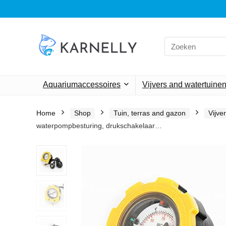
Search
for:
Aquariumaccessoires
Vijvers and watertuine
Home
Shop
Tuin, terras and gazon
Vijve
waterpompbesturing, drukschakelaar…