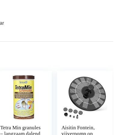
ar
Tetra Min granules
Aisitin Fontein,
– langzaam dalend
vijverpomp op