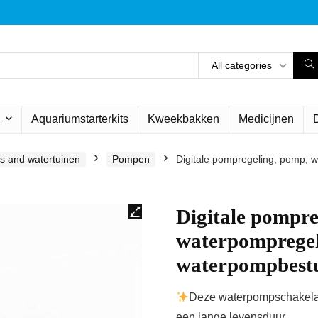
All categories
n
Aquariumstarterkits
Kweekbakken
Medicijnen
rs and watertuinen
Pompen
Digitale pompregeling, pomp, w
Digitale pompre
waterpompregel
waterpompbestu
Deze waterpompschakelaa
een lange levensduur