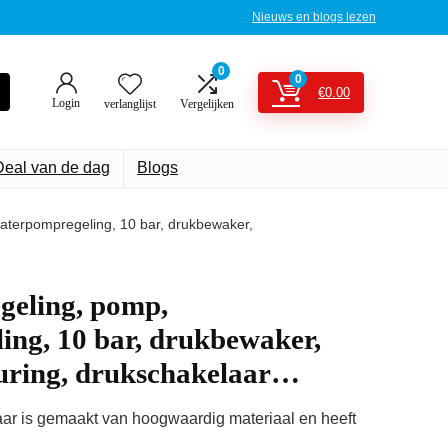
Nieuws en blogs lezen
0
0
€
0.00
Login
verlanglijst
Vergelijken
Deal van de dag
Blogs
aterpompregeling, 10 bar, drukbewaker,
geling, pomp,
ing, 10 bar, drukbewaker,
ring, drukschakelaar…
r is gemaakt van hoogwaardig materiaal en heeft