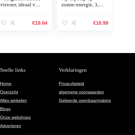
visvoer, ideaal voor
zonne-energie, 3,5
vissen in de
W, 6 effecten,
middelste
drijvende fontein,
waterlaag van het
voor tuinvijver,
€
19.64
€
18.99
aquarium, 1 l doos
geschikt als het…
Snelle links
Verklaringen
Home
Privacybeleid
Overzicht
algemene voorwaarden
Alles winkelen
Gelieerde openbaarmaking
Blogs
Onze webshops
Adverteren