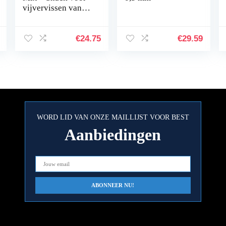
vijvervissen van
natuurlijke
garnalen en
gammarus, rijk aan
€
24.75
€
29.59
eiwitten, 1 l blik
WORD LID VAN ONZE MAILLIJST VOOR BEST
Aanbiedingen