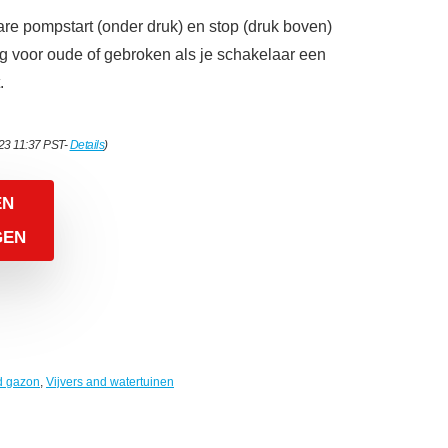
lbare pompstart (onder druk) en stop (druk boven)
 voor oude of gebroken als je schakelaar een
.
023 11:37 PST-
Details
)
EN
GEN
nd gazon
,
Vijvers and watertuinen