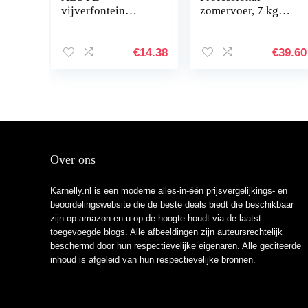
vijverfontein
zomervoer, 7 kg
Eenvoudige
(21 liter), koivoer
installatie voor
met extra portie
vogelbaden voor
energie bij
€
14.38
€
39.60
tuinman voor
temperaturen
aquariums
boven 17 °C,
voer…
Over ons
Karnelly.nl is een moderne alles-in-één prijsvergelijkings- en
beoordelingswebsite die de beste deals biedt die beschikbaar
zijn op amazon en u op de hoogte houdt via de laatst
toegevoegde blogs. Alle afbeeldingen zijn auteursrechtelijk
beschermd door hun respectievelijke eigenaren. Alle geciteerde
inhoud is afgeleid van hun respectievelijke bronnen.