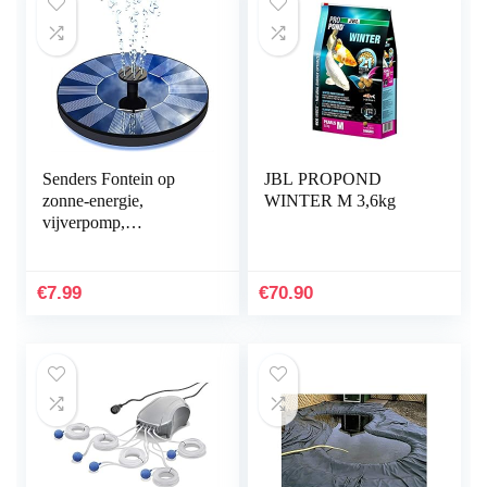
Senders Fontein op
JBL PROPOND
zonne-energie,
WINTER M 3,6kg
vijverpomp,
tuinwaterpomp met 1,0
W monokristallijn
zonnepaneel, fontein
€
7.99
€
70.90
op zonne…