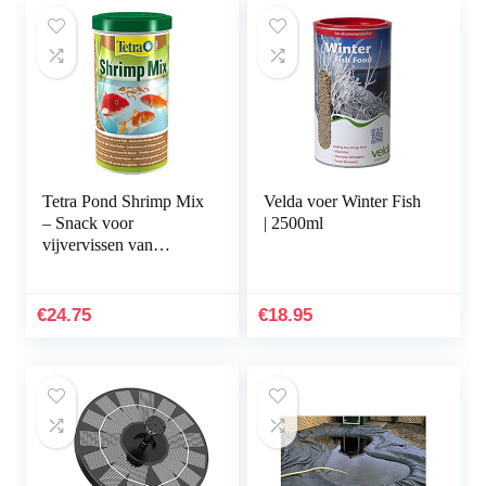
Tetra Pond Shrimp Mix
Velda voer Winter Fish
– Snack voor
| 2500ml
vijvervissen van
natuurlijke garnalen en
gammarus, rijk aan
eiwitten, 1 l blik
€
24.75
€
18.95