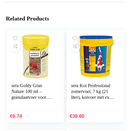
Related Products
sera Goldy Gran
sera Koi Professional
Nature 100 ml –
zomervoer, 7 kg (21
granulaatvoer voor
liter), koivoer met extra
grotere goudvissen met
portie energie bij
4% insectenmeel,
temperaturen boven 17
goudvisvoer voor
°C, voer…
€
6.74
€
39.60
aquarium met…