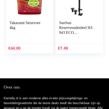
Takazumi Steurvoer
SunSun
4kg
Reserveonderdeel HJ-
943 ECO
fonteinsproeiers –
opzetset 5
€
44.00
€
7.49
Over ons
Karnelly.nl is een moderne alles-in-één prijsvergelijkings- en
beoordelingswebsite die de beste deals biedt die beschikbaar zijn op
amazon en u op de hoogte houdt via de laatst toegevoegde blogs. Alle