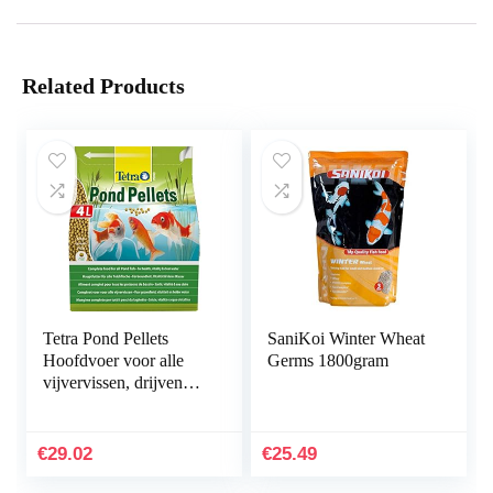
Related Products
Tetra Pond Pellets
SaniKoi Winter Wheat
Hoofdvoer voor alle
Germs 1800gram
vijvervissen, drijvende
voederpellets voor
dagelijks voedsel, 4 l
zak
€
29.02
€
25.49