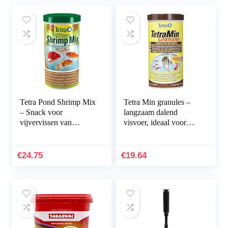
Tetra Pond Shrimp Mix
Tetra Min granules –
– Snack voor
langzaam dalend
vijvervissen van
visvoer, ideaal voor
natuurlijke garnalen en
vissen in de middelste
gammarus, rijk aan
waterlaag van het
eiwitten, 1 l blik
aquarium, 1 l doos
€
24.75
€
19.64