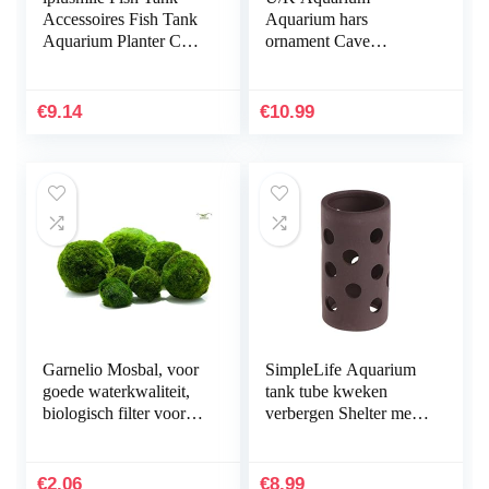
Accessoires Fish Tank
Aquarium hars
Aquarium Planter Cup
ornament Cave
Transparante Plant
Hideout inrichting
Houder met Zuignap
onderwater landschap
decor zwart M
€
9.14
€
10.99
praktisch en populair
Garnelio Mosbal, voor
SimpleLife Aquarium
goede waterkwaliteit,
tank tube kweken
biologisch filter voor
verbergen Shelter met
aquarium, grootte: 3 tot
gaten voor visgarnalen
5 cm
plant
€
2.06
€
8.99