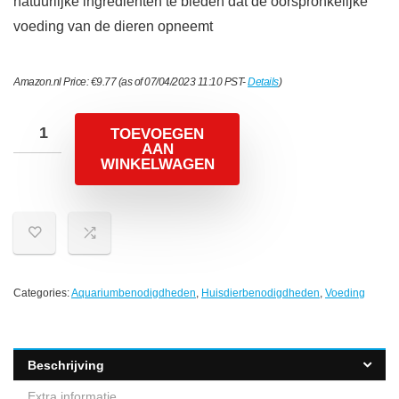
natuurlijke ingrediënten te bieden dat de oorspronkelijke
voeding van de dieren opneemt
Amazon.nl Price:
€
9.77
(as of 07/04/2023 11:10 PST-
Details
)
TOEVOEGEN
AAN
WINKELWAGEN
Categories:
Aquariumbenodigdheden
,
Huisdierbenodigdheden
,
Voeding
Beschrijving
Extra informatie