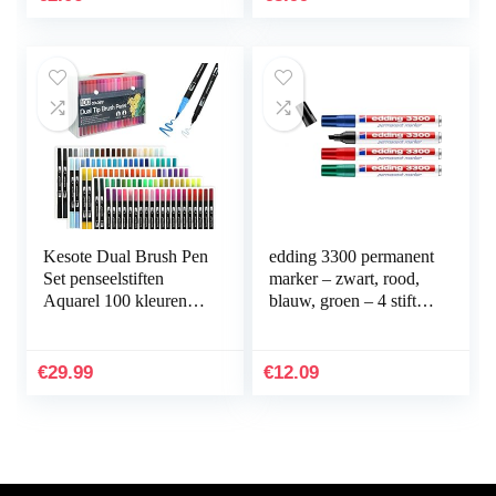
Kesote Dual Brush Pen
edding 3300 permanent
Set penseelstiften
marker – zwart, rood,
Aquarel 100 kleuren
blauw, groen – 4 stiften
viltstiften kinderen
– beitelpunt 1-5 mm –
dubbele viltstiften
sneldrogende
handbelettering…
permanent marker…
€
29.99
€
12.09