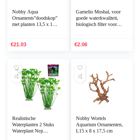
Nobby Aqua
Garnelio Mosbal, voor
Ornaments”doodskop”
goede waterkwaliteit,
met planten 13,5 x 13,5
biologisch filter voor
x 10,5 cm
aquarium, grootte: 3 tot
5 cm
€
21.03
€
2.06
Realistische
Nobby Wortels
Waterplanten 2 Stuks
Aquarium Ornamenten,
Waterplant Nep
L15 x 8 x 17,5 cm
Aquarium Decoratie