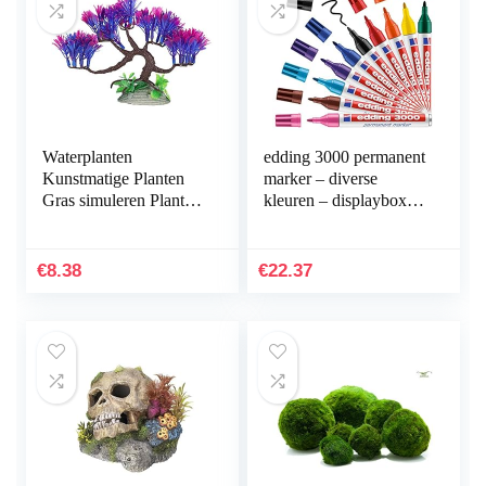
Waterplanten
edding 3000 permanent
Kunstmatige Planten
marker – diverse
Gras simuleren Planten
kleuren – displaybox
Aquarium
met 10 markers – ronde
Plantendecoraties
punt 1,5-3 mm –
Aquarium Groen
sneldrogende…
€
8.38
€
22.37
Kunstmatig Zeewier…