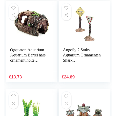
Ogquaton Aquarium
Angoily 2 Stuks
Aquarium Barrel hars
Aquarium Ornamenten
ornament holte
Shark
inrichting
Waarschuwingsborden
landschapsbouw
Grappige Aquarium
onderwater decoratie
Hars Decoratie Craft
€
13.73
€
24.89
comfortabel en…
Landschap…