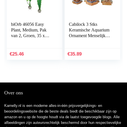
biOrb 46056 Easy
Cabilock 3 Stks
Plant, Medium, Pak
Keramische Aquarium
van 2, Groen, 35 x
Ornament Menselijk
12.07 x 4.45 cm
Landschap Aquarium
Decoratie Accessoires
Desktop Inrichting
€
25.46
€
35.89
Voor…
Over ons
Karnelly.nl is een moderne alles-in-één prijsvergelijkings- en
beoordelingswebsite die de beste deals biedt die beschikbaar zijn op
amazon en u op de hoogte houdt via de laatst toegevoegde blogs. Alle
afbeeldingen zijn auteursrechtelijk beschermd door hun respectievelijke