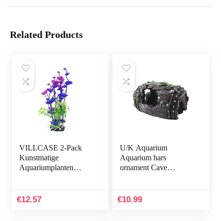
Related Products
VILLCASE 2-Pack
U/K Aquarium
Kunstmatige
Aquarium hars
Aquariumplanten
ornament Cave
Onderwater
Hideout inrichting
Milieuvriendelijke
onderwater landschap
Inrichting Plastic
decor zwart M
€
12.57
€
10.99
Aquarium
praktisch en populair
Onderwaterplanten…