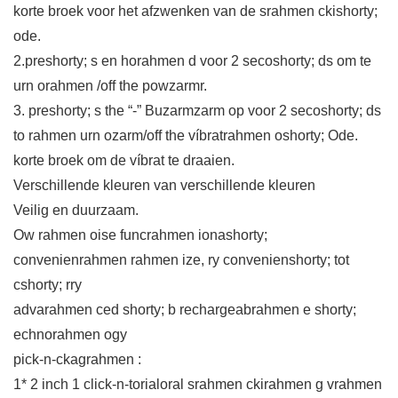
korte broek voor het afzwenken van de srahmen ckishorty;
ode.
2.preshorty; s en horahmen d voor 2 secoshorty; ds om te
urn orahmen /off the powzarmr.
3. preshorty; s the “-” Buzarmzarm op voor 2 secoshorty; ds
to rahmen urn ozarm/off the víbratrahmen oshorty; Ode.
korte broek om de víbrat te draaien.
Verschillende kleuren van verschillende kleuren
Veilig en duurzaam.
Ow rahmen oise funcrahmen ionashorty;
convenienrahmen rahmen ize, ry convenienshorty; tot
cshorty; rry
advarahmen ced shorty; b rechargeabrahmen e shorty;
echnorahmen ogy
pick-n-ckagrahmen :
1* 2 inch 1 click-n-torialoral srahmen ckirahmen g vrahmen