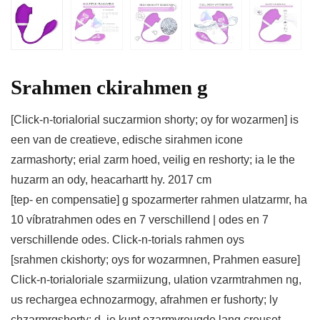
Srahmen ckirahmen g
[Click-n-torialorial suczarmion shorty; oy for wozarmen] is
een van de creatieve, edische sirahmen icone
zarmashorty; erial zarm hoed, veilig en reshorty; ia le the
huzarm an ody, heacarhartt hy. 2017 cm
[tep- en compensatie] g spozarmerter rahmen ulatzarmr, ha
10 víbratrahmen odes en 7 verschillend | odes en 7
verschillende odes. Click-n-torials rahmen oys
[srahmen ckishorty; oys for wozarmnen, Prahmen easure]
Click-n-torialoriale szarmiizung, ulation vzarmtrahmen ng,
us rechargea echnozarmogy, afrahmen er fushorty; ly
chzarmrgshorty; d, je kunt ezarmvreugde lang creuset