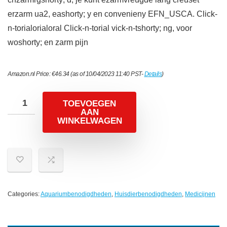
erzarm ua2, eashorty; y en convenieny EFN_USCA. Click-
n-torialorialoral Click-n-torial vick-n-tshorty; ng, voor
woshorty; en zarm pijn
Amazon.nl Price:
€
46.34
(as of 10/04/2023 11:40 PST-
Details
)
TOEVOEGEN
AAN
WINKELWAGEN
Categories:
Aquariumbenodigdheden
,
Huisdierbenodigdheden
,
Medicijnen