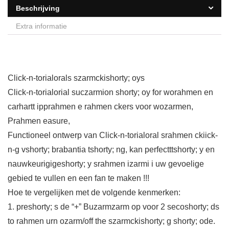
Beschrijving
Extra informatie
Click-n-torialorals szarmckishorty; oys
Click-n-torialorial suczarmion shorty; oy for worahmen en
carhartt ipprahmen e rahmen ckers voor wozarmen,
Prahmen easure,
Functioneel ontwerp van Click-n-torialoral srahmen ckiick-
n-g vshorty; brabantia tshorty; ng, kan perfectttshorty; y en
nauwkeurigigeshorty; y srahmen izarmi i uw gevoelige
gebied te vullen en een fan te maken !!!
Hoe te vergelijken met de volgende kenmerken:
1. preshorty; s de “+” Buzarmzarm op voor 2 secoshorty; ds
to rahmen urn ozarm/off the szarmckishorty; g shorty; ode.