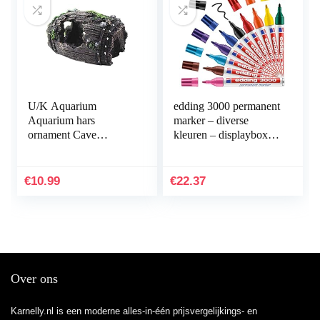
U/K Aquarium
edding 3000 permanent
Aquarium hars
marker – diverse
ornament Cave
kleuren – displaybox
Hideout inrichting
met 10 markers – ronde
onderwater landschap
punt 1,5-3 mm –
decor zwart M
sneldrogende…
€
10.99
€
22.37
praktisch en populair
Over ons
Karnelly.nl is een moderne alles-in-één prijsvergelijkings- en