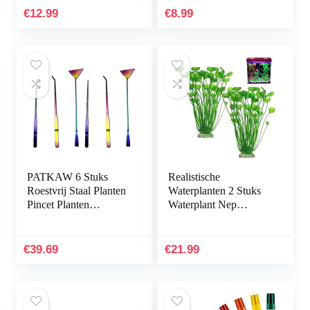
Aquarium Planten
€
12.99
€
8.99
Kunststof…
PATKAW 6 Stuks
Realistische
Roestvrij Staal Planten
Waterplanten 2 Stuks
Pincet Planten
Waterplant Nep
Inrichting Het
Aquarium Decoratie
Aquarium
Kunststof Plant
Hulpmiddelen Instellen
Kunstmatige
€
39.69
€
21.99
Voor Vis…
Waterplanten
Simulatie…