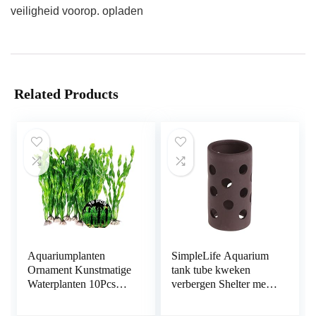
veiligheid voorop. opladen
Related Products
Aquariumplanten
SimpleLife Aquarium
Ornament Kunstmatige
tank tube kweken
Waterplanten 10Pcs
verbergen Shelter met
Plastic Aquarium
gaten voor visgarnalen
Kunstmatige Plant
plant