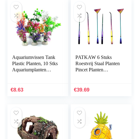
Aquariumvissen Tank
PATKAW 6 Stuks
Plastic Planten, 10 Stks
Roestvrij Staal Planten
Aquariumplanten
Pincet Planten
Aquarium Decoraties,
Inrichting Het
Aquarium
Aquarium
Kunstplanten
Hulpmiddelen Instellen
€
8.63
€
39.69
Aquarium…
Voor Vis…