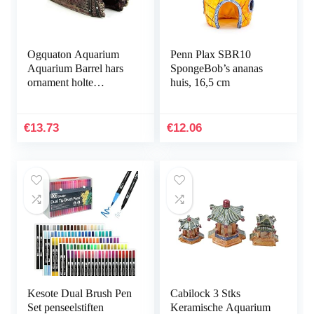
Ogquaton Aquarium
Penn Plax SBR10
Aquarium Barrel hars
SpongeBob’s ananas
ornament holte
huis, 16,5 cm
inrichting
landschapsbouw
onderwater decoratie
€
13.73
€
12.06
comfortabel en…
Kesote Dual Brush Pen
Cabilock 3 Stks
Set penseelstiften
Keramische Aquarium