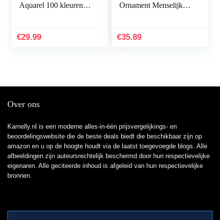
Aquarel 100 kleuren
Ornament Menselijk
viltstiften kinderen
Landschap Aquarium
dubbele viltstiften
Decoratie Accessoires
handbelettering…
Desktop Inrichting
€
29.99
€
35.89
Voor…
Over ons
Karnelly.nl is een moderne alles-in-één prijsvergelijkings- en
beoordelingswebsite die de beste deals biedt die beschikbaar zijn op
amazon en u op de hoogte houdt via de laatst toegevoegde blogs. Alle
afbeeldingen zijn auteursrechtelijk beschermd door hun respectievelijke
eigenaren. Alle geciteerde inhoud is afgeleid van hun respectievelijke
bronnen.