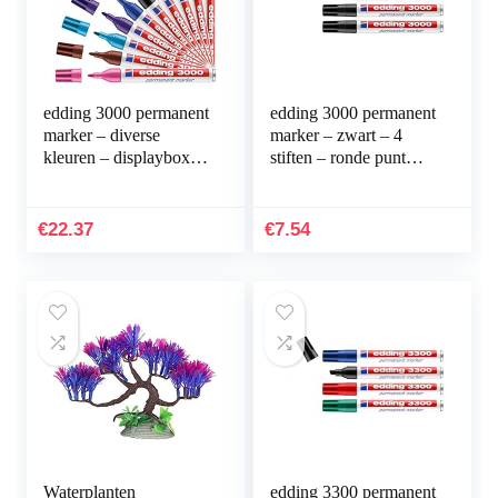
edding 3000 permanent
edding 3000 permanent
marker – diverse
marker – zwart – 4
kleuren – displaybox
stiften – ronde punt
met 10 markers – ronde
1,5-3 mm –
punt 1,5-3 mm –
sneldrogende
sneldrogende…
permanent marker –
€
22.37
€
7.54
water- en…
Waterplanten
edding 3300 permanent