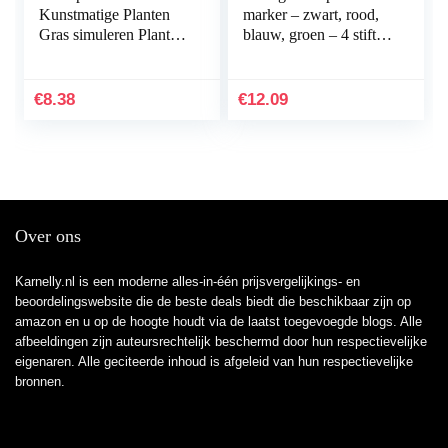
Kunstmatige Planten
marker – zwart, rood,
Gras simuleren Planten
blauw, groen – 4 stiften
Aquarium
– beitelpunt 1-5 mm –
Plantendecoraties
sneldrogende
Aquarium Groen
permanent marker…
€
8.38
€
12.09
Kunstmatig Zeewier…
Over ons
Karnelly.nl is een moderne alles-in-één prijsvergelijkings- en
beoordelingswebsite die de beste deals biedt die beschikbaar zijn op
amazon en u op de hoogte houdt via de laatst toegevoegde blogs. Alle
afbeeldingen zijn auteursrechtelijk beschermd door hun respectievelijke
eigenaren. Alle geciteerde inhoud is afgeleid van hun respectievelijke
bronnen.