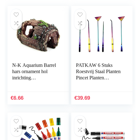
N-K Aquarium Barrel
PATKAW 6 Stuks
hars ornament hol
Roestvrij Staal Planten
inrichting
Pincet Planten
landschapsdecoratie
Inrichting Het
bruin stabiele kwaliteit
Aquarium
nuttig en praktisch
Hulpmiddelen Instellen
€
6.66
€
39.69
Voor Vis…